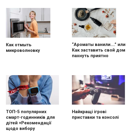
“Ароматы ванили….” или
Как отмыть
Как заставить свой дом
микроволновку
пахнуть приятно
ТОП-5 популярних
Найкращі ігрові
смарт-годинників для
приставки та консолі
дітей +Рекомендації
щодо вибору