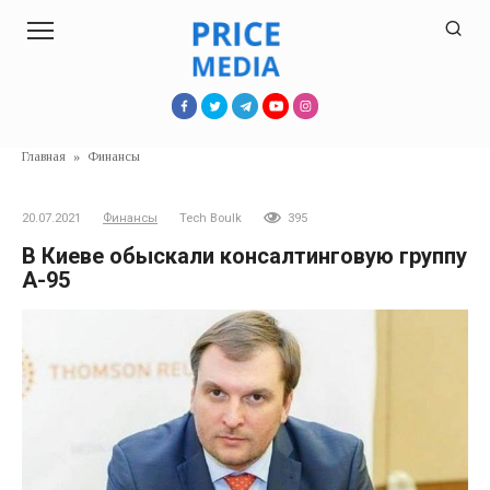
Перейти
к
контенту
Главная
»
Финансы
20.07.2021
Финансы
Tech Boulk
395
В Киеве обыскали консалтинговую группу
А-95