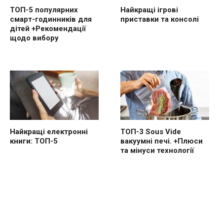
ТОП-5 популярних
Найкращі ігрові
смарт-годинників для
приставки та консолі
дітей +Рекомендації
щодо вибору
Найкращі електронні
ТОП-3 Sous Vide
книги: ТОП-5
вакуумні печі. +Плюси
та мінуси технології