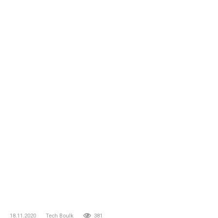
18.11.2020
Tech Boulk
381