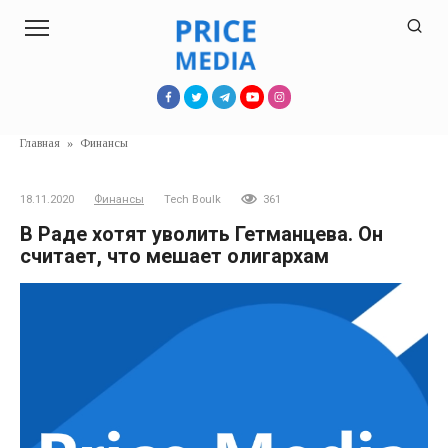
Перейти
к
контенту
Главная
»
Финансы
18.11.2020
Финансы
Tech Boulk
361
В Раде хотят уволить Гетманцева. Он
считает, что мешает олигархам