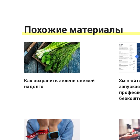
Похожие материалы
Как сохранить зелень свежей
Змінюйте
надолго
запускає
професі
безкошт