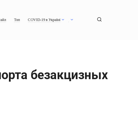
айл
Топ
COVID-19 в Україні
порта безакцизных