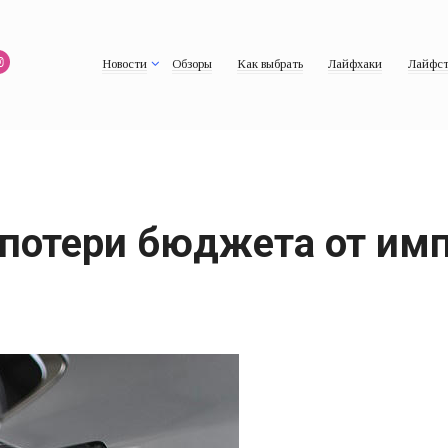
Новости
Обзоры
Как выбрать
Лайфхаки
Лайфст
 потери бюджета от им