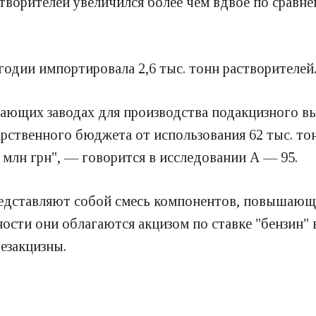
створителей увеличился более чем вдвое по срав
одии импортировала 2,6 тыс. тонн растворителей
вающих заводах для производства подакцизного в
рственного бюджета от использования 62 тыс. тон
 млн грн", — говорится в исследовании А — 95.
редставляют собой смесь компонентов, повышающи
ости они облагаются акцизом по ставке "бензин" в 
езакцизны.