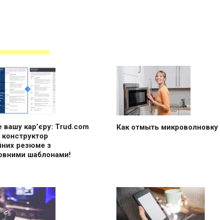
 вашу кар’єру: Trud.com
Как отмыть микроволновку
 конструктор
йних резюме з
овними шаблонами!