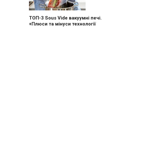
ТОП-3 Sous Vide вакуумні печі.
+Плюси та мінуси технології