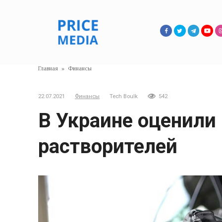
Перейти
к
контенту
Главная
»
Финансы
22.07.2021
Финансы
Tech Boulk
542
В Украине оценили
растворителей