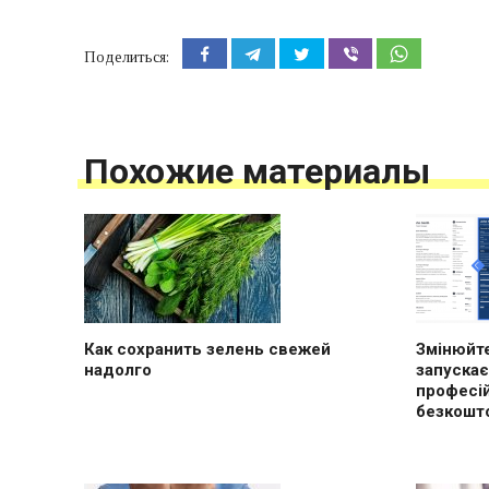
Поделиться:
Похожие материалы
Как сохранить зелень свежей
Змінюйте
надолго
запускає
професі
безкошт