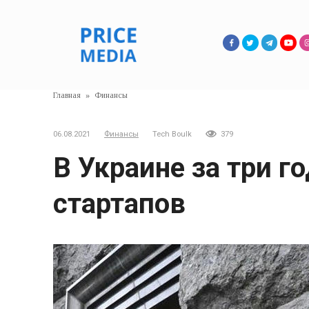
Перейти
к
контенту
Главная
»
Финансы
06.08.2021
Финансы
Tech Boulk
379
В Украине за три г
стартапов