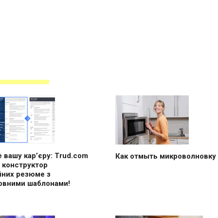
 вашу кар’єру: Trud.com
Как отмыть микроволновку
 конструктор
йних резюме з
овними шаблонами!