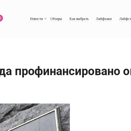
Новости
Обзоры
Как выбрать
Лайфхаки
Лайфст
ода профинансировано 