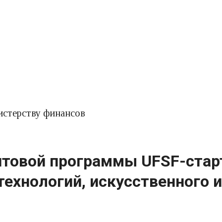
истерству финансов
нтовой программы UFSF-стар
ехнологий, искусственного 