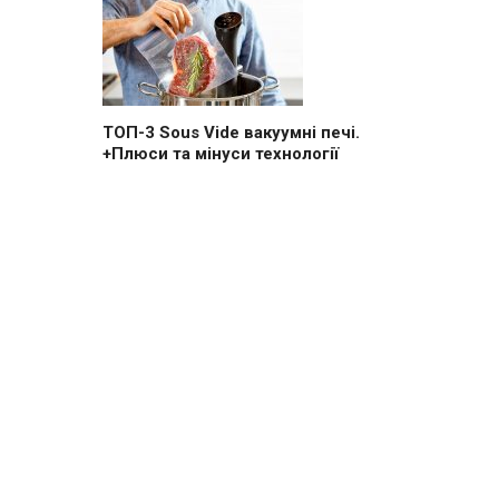
ТОП-3 Sous Vide вакуумні печі.
+Плюси та мінуси технології