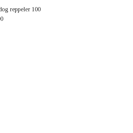
og reppeler 100
90