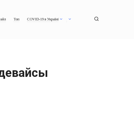
айл
Топ
COVID-19 в Україні
 девайсы