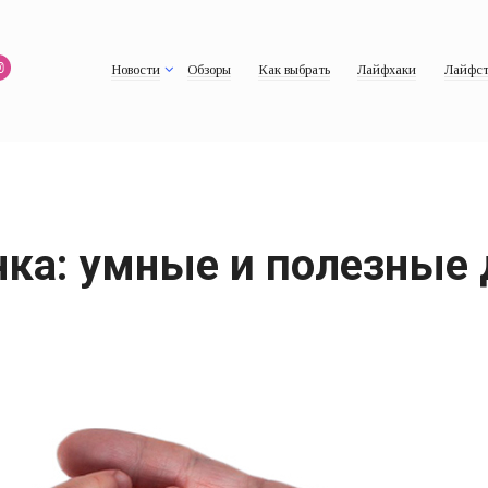
Новости
Обзоры
Как выбрать
Лайфхаки
Лайфст
нка: умные и полезные