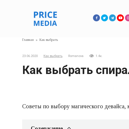
Перейти
к
контенту
Главная
»
Как выбрать
23.06.2020
Как выбрать
Romanova
1.4к.
Как выбрать спира
Советы по выбору магического девайса, 
Содержание