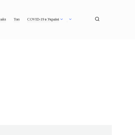
айл
Топ
COVID-19 в Україні