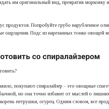
идать им оригинальный вид, превратив морковку и
ус продуктов. Попробуйте грубо нарубленное олив
вые ощущения. Подс из нарезанных тонко овощей 
готовить со спиралайзером
равило, покупают спиралайзер – это овощные спаге
обычной, но она точно избавит от мыслей о лишни
, корень петрушки, огурец. Одним словом, все пр