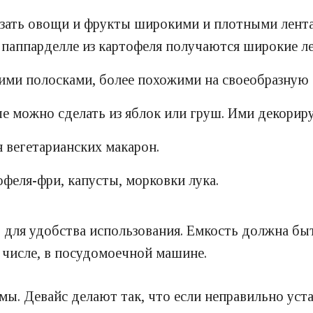
зать овощи и фрукты широкими и плотными лента
й паппарделле из картофеля получаются широкие л
кими полосками, более похожими на своеобразную
рые можно сделать из яблок или груш. Ими декори
я вегетарианских макарон.
офеля-фри, капусты, морковки лука.
 для удобства использования. Емкость должна быт
м числе, в посудомоечной машине.
мы. Девайс делают так, что если неправильно уст