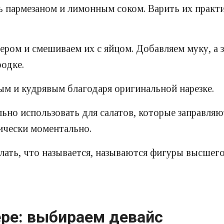
ь пармезаном и лимонным соком. Варить их практи
ером и смешиваем их с яйцом. Добавляем муку, а з
родке.
м и кудрявым благодаря оригинальной нарезке.
льно использовать для салатов, которые заправля
тически моментально.
ать, что называется, называются фигуры высшег
ере: выбираем девайс