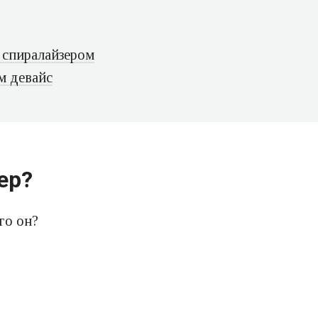
 спиралайзером
м девайс
ер?