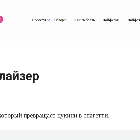
Новости
Обзоры
Как выбрать
Лайфхаки
Лайфст
лайзер
который превращает цукини в спагетти.