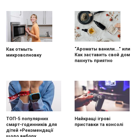
“Ароматы ванили….” или
Как отмыть
Как заставить свой дом
микроволновку
пахнуть приятно
ТОП-5 популярних
Найкращі ігрові
смарт-годинників для
приставки та консолі
дітей +Рекомендації
щодо вибору