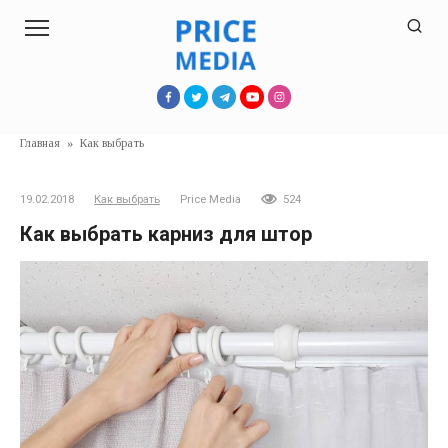
Перейти
к
контенту
Главная
»
Как выбрать
19.02.2018
Как выбрать
Price Media
524
Как выбрать карниз для штор