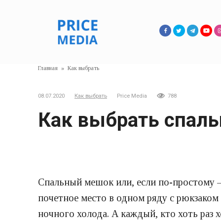
Перейти
к
контенту
Главная
»
Как выбрать
08.07.2020
Как выбрать
Price Media
788
Как выбрать спаль
Спальный мешок или, если по-простому —
почетное место в одном ряду с рюкзаком 
ночного холода. А каждый, кто хоть раз 