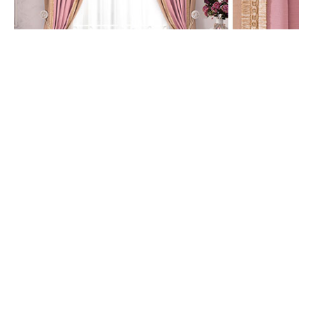
Правильно подобранные шторы преобразят любую
комнату. Какие шторы лучше подобрать в кухню, а какие
— в детскую? В обзоре Price.ua вы найдете практические
советы, как подобрать
шторы
к интерьеру и на что
обратить особое внимание.
Содержание
Виды штор
Выбираем материал для штор
Как подобрать шторы