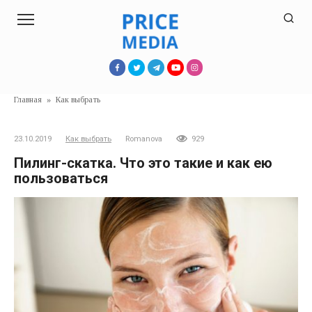
Перейти
к
контенту
Главная
»
Как выбрать
23.10.2019
Как выбрать
Romanova
929
Пилинг-скатка. Что это такие и как ею
пользоваться