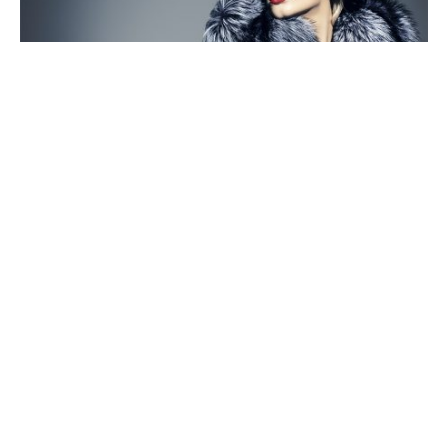
По мнению зоозащитников, в одежде из натуральной
кожи и меха нет ничего “естественного”. Кроме
страданий и гибели миллионов животных, производство
наносит невосполнимый ущерб окружающей природе.
Существуют ли материалы, способные полноценно их
заменить ?
Содержание
Какую опасность таит производство