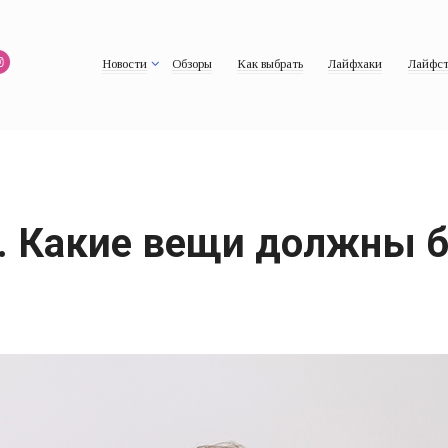
Новости
Обзоры
Как выбрать
Лайфхаки
Лайфст
. Какие вещи должны б