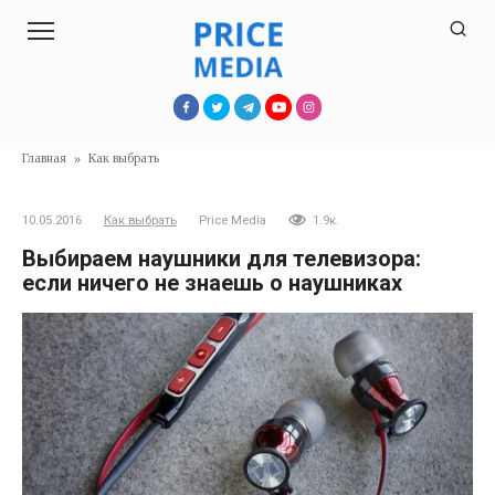
Перейти
к
контенту
Главная
»
Как выбрать
10.05.2016
Как выбрать
Price Media
1.9к.
Выбираем наушники для телевизора:
если ничего не знаешь о наушниках