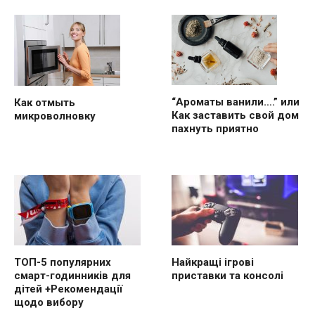
“Ароматы ванили….” или
Как отмыть
Как заставить свой дом
микроволновку
пахнуть приятно
ТОП-5 популярних
Найкращі ігрові
смарт-годинників для
приставки та консолі
дітей +Рекомендації
щодо вибору