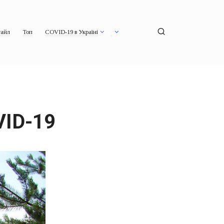
айл
Топ
COVID-19 в Україні
VID-19