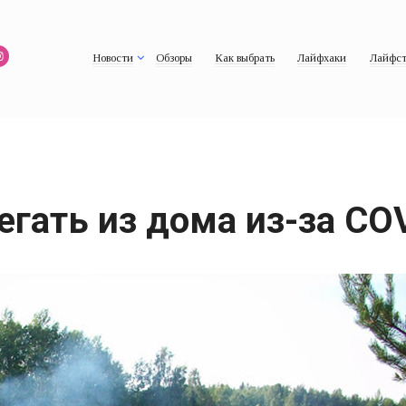
Новости
Обзоры
Как выбрать
Лайфхаки
Лайфст
егать из дома из-за CO