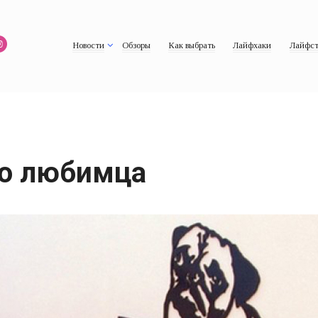
Новости
Обзоры
Как выбрать
Лайфхаки
Лайфст
го любимца