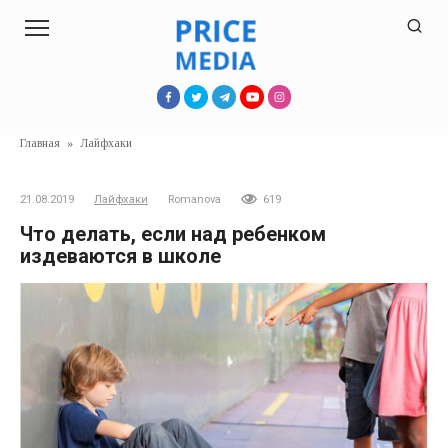
Перейти
к
контенту
Главная
»
Лайфхаки
21.08.2019
Лайфхаки
Romanova
619
Что делать, если над ребенком
издеваются в школе