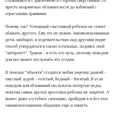
сталкиваются с давлением со стороны сверстников. От
просто неприятных обзывательств до избиений с
серьезными травмами.
Почему так? Успешный счастливый ребенок не станет
обижать другого. Ему это не нужно. Закомплексованные
дети, наоборот, в издевательствах над другими видят
способ утвердиться в глазах остальных, поднять свой
“авторитет”. Травля – и есть его цель, поэтому поводом
для нее может послужить что угодно.
В поисках “объекта” сгодится любая зацепка: рыжий –
смуглый, худой – толстый, бедный – богатый. И если
поводом для обзываний послужили потертые кеды,
покупка самых крутых кроссовок ребенка не защитит. А
может даже усугубить ситуацию, пробудив в и без того
закомплексованном обидчике еще и зависть.