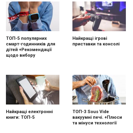
ТОП-5 популярних
Найкращі ігрові
смарт-годинників для
приставки та консолі
дітей +Рекомендації
щодо вибору
Найкращі електронні
ТОП-3 Sous Vide
книги: ТОП-5
вакуумні печі. +Плюси
та мінуси технології