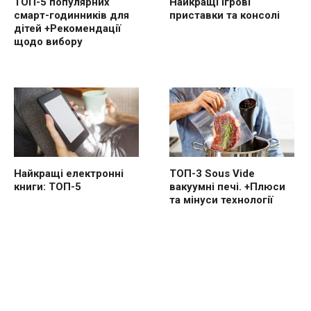
ТОП-5 популярних
Найкращі ігрові
смарт-годинників для
приставки та консолі
дітей +Рекомендації
щодо вибору
Найкращі електронні
ТОП-3 Sous Vide
книги: ТОП-5
вакуумні печі. +Плюси
та мінуси технології