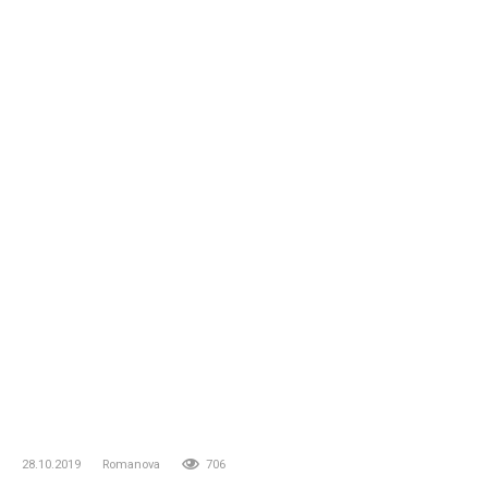
28.10.2019
Romanova
706