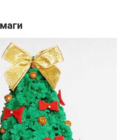
умаги