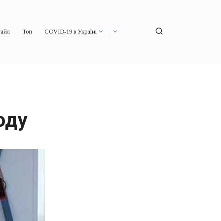
айл
Топ
COVID-19 в Україні
оду