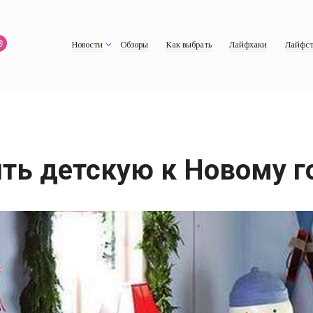
Новости
Обзоры
Как выбрать
Лайфхаки
Лайфст
ить детскую к Новому г