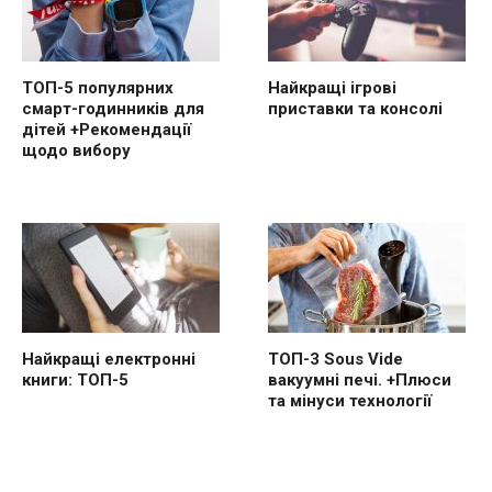
ТОП-5 популярних
Найкращі ігрові
смарт-годинників для
приставки та консолі
дітей +Рекомендації
щодо вибору
Найкращі електронні
ТОП-3 Sous Vide
книги: ТОП-5
вакуумні печі. +Плюси
та мінуси технології