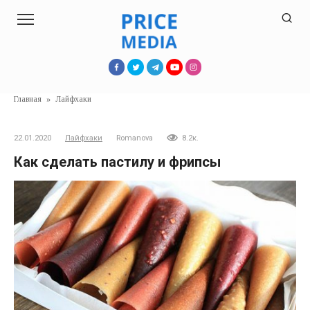
Перейти
к
контенту
Главная
»
Лайфхаки
22.01.2020
Лайфхаки
Romanova
8.2к.
Как сделать пастилу и фрипсы