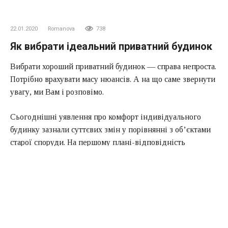
22.01.2020
Romanova
738
Як вибрати ідеальний приватний будинок
Вибрати хороший приватний будинок — справа непроста.
Потрібно врахувати масу нюансів. А на що саме звернути
увагу, ми Вам і розповімо.
Сьогоднішні уявлення про комфорт індивідуального
будинку зазнали суттєвих змін у порівнянні з об’єктами
старої споруди. На першому плані-відповідність
сучасним стандартам будівництва і актуальним потребам
індивіда, обдумування кожної деталі планування з
прив’язкою до ділянки, орієнтування по частинах світу,
ретельне проектування опалювальної системи,
електропостачання. Тільки в цьому випадку котедж стає
осередком комфорту, затишку та енергоефективності.