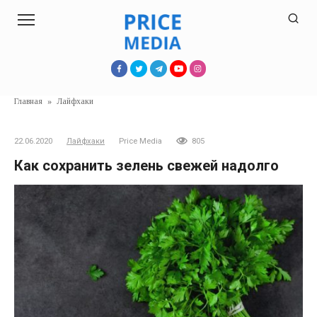
Перейти
к
контенту
Главная
»
Лайфхаки
22.06.2020
Лайфхаки
Price Media
805
Как сохранить зелень свежей надолго