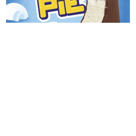
Американская компания сочла название “Эскимо”
оскорбительной для эскимосов.
Dreyerʼs, дочерняя компания известной нам Nestle, –
знаменитый американский производитель мороженого.
По словам Элизабелл Маркес, главы отдела маркетинга
Dreyerʼs, ее компания откажется от названия Eskimo Pie.