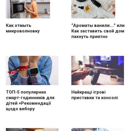
“Ароматы ванили….” или
Как отмыть
Как заставить свой дом
микроволновку
пахнуть приятно
ТОП-5 популярних
Найкращі ігрові
смарт-годинників для
приставки та консолі
дітей +Рекомендації
щодо вибору