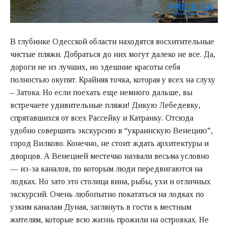
В глубинке Одесской области находятся восхитительные
чистые пляжи. Добраться до них могут далеко не все. Да,
дороги не из лучших, но здешние красоты себя
полностью окупят. Крайняя точка, которая у всех на слуху
– Затока. Но если поехать еще немного дальше, вы
встречаете удивительные пляжи! Дикую Лебедевку,
спрятавшихся от всех Рассейку и Катранку. Отсюда
удобно совершить экскурсию в “украинскую Венецию”,
город Вилково. Конечно, не стоит ждать архитектуры и
дворцов. А Венецией местечко назвали весьма условно
— из-за каналов, по которым люди передвигаются на
лодках. Но зато это столица вина, рыбы, ухи и отличных
экскурсий. Очень любопытно покататься на лодках по
узким каналам Дуная, заглянуть в гости к местным
жителям, которые всю жизнь прожили на островках. Не