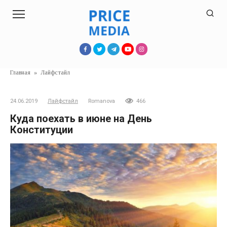
Перейти
к
контенту
Главная
»
Лайфстайл
24.06.2019
Лайфстайл
Romanova
466
Куда поехать в июне на День
Конституции