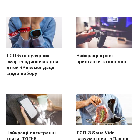
ТОП-5 популярних
Найкращі ігрові
смарт-годинників для
приставки та консолі
дітей +Рекомендації
щодо вибору
Найкращі електронні
ТОП-3 Sous Vide
книги: ТОП-5
вакуумні печі. +Плюси