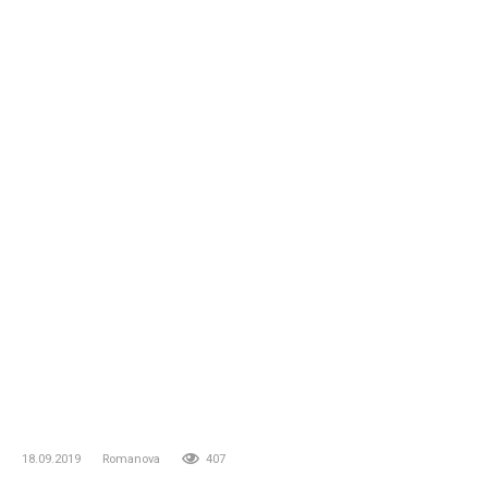
18.09.2019
Romanova
407