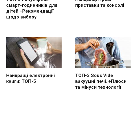
смарт-годинників для
приставки та консолі
дітей +Рекомендації
щодо вибору
Найкращі електронні
ТОП-3 Sous Vide
книги: ТОП-5
вакуумні печі. +Плюси
та мінуси технології