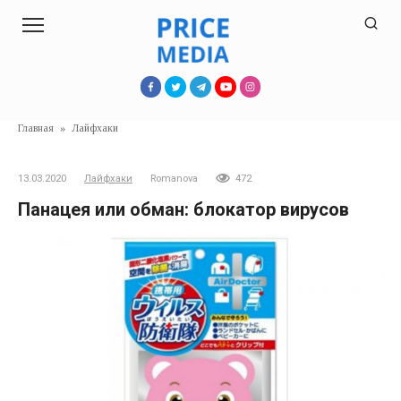
Перейти
к
контенту
Главная
»
Лайфхаки
13.03.2020
Лайфхаки
Romanova
472
Панацея или обман: блокатор вирусов