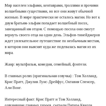
Мир населен эльфами, кентаврами, троллями и прочими
волшебными существами, но все они живут обычной
жизнью. В мире практически не осталось магии. Но вот к
двум братьям-эльфам попадает волшебный посох,
завещанный им отцом. С помощью посоха они смогут
вернуть своего отца на один день. Эльфов-тинейджеров
ждет увлекательное путешествие по необычным местам,
в котором они выяснят куда же подевалась магия из их
мира.
Жанр: мультфильм, комедия, семейный, фэнтези.
В главных ролях (оригинальная озвучка) : Том Холланд,
Крис Пратт, Джулия Луис-Дрейфус, Октавия Спенсер,
Али Вонг.
Интересный факт: Крис Пратт и Том Холланд,
озвучившие главных героев, сыграли Питера Квилла