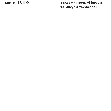
книги: ТОП-5
вакуумні печі. +Плюси
та мінуси технології