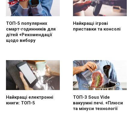
ТОП-5 популярних
Найкращі ігрові
смарт-годинників для
приставки та консолі
дітей +Рекомендації
щодо вибору
Найкращі електронні
ТОП-3 Sous Vide
книги: ТОП-5
вакуумні печі. +Плюси
та мінуси технології