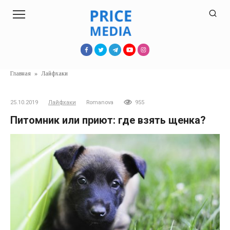
Перейти
к
контенту
Главная
»
Лайфхаки
25.10.2019
Лайфхаки
Romanova
955
Питомник или приют: где взять щенка?