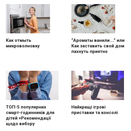
“Ароматы ванили….” или
Как отмыть
Как заставить свой дом
микроволновку
пахнуть приятно
ТОП-5 популярних
Найкращі ігрові
смарт-годинників для
приставки та консолі
дітей +Рекомендації
щодо вибору