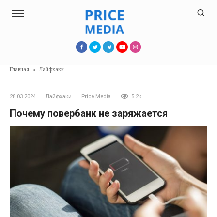
Перейти
к
контенту
Главная
»
Лайфхаки
28.03.2024
Лайфхаки
Price Media
5.2к.
Почему повербанк не заряжается