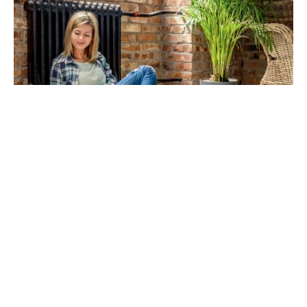
Що робити, щоб ваше житло взимку «з’їдало» менше
тепла
Пізно пити боржомі, коли нирки відмовили. Цей вислів
якраз підходить під ситуацію, коли ви вирішили
зменшити рахунки за комуналку під час опалювального
сезону. Якщо батареї працюють на повну котушку, ви
практично нічого не зможете зробити. До економії