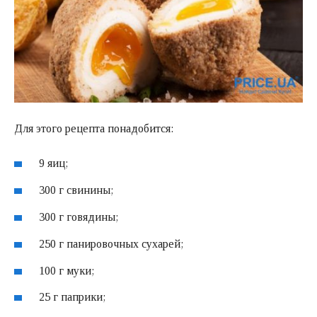
Для этого рецепта понадобится:
9 яиц;
300 г свинины;
300 г говядины;
250 г панировочных сухарей;
100 г муки;
25 г паприки;