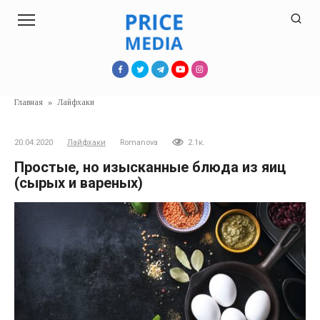
Перейти
к
контенту
Главная
»
Лайфхаки
20.04.2020
Лайфхаки
Romanova
2.1к.
Простые, но изысканные блюда из яиц
(сырых и вареных)