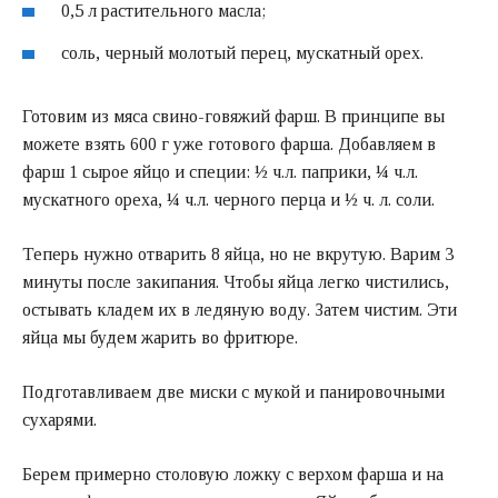
0,5 л растительного масла;
соль, черный молотый перец, мускатный орех.
Готовим из мяса свино-говяжий фарш. В принципе вы
можете взять 600 г уже готового фарша. Добавляем в
фарш 1 сырое яйцо и специи: ½ ч.л. паприки, ¼ ч.л.
мускатного ореха, ¼ ч.л. черного перца и ½ ч. л. соли.
Теперь нужно отварить 8 яйца, но не вкрутую. Варим 3
минуты после закипания. Чтобы яйца легко чистились,
остывать кладем их в ледяную воду. Затем чистим. Эти
яйца мы будем жарить во фритюре.
Подготавливаем две миски с мукой и панировочными
сухарями.
Берем примерно столовую ложку с верхом фарша и на