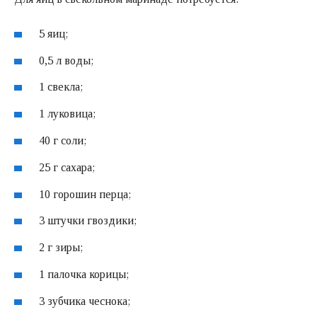
5 яиц;
0,5 л воды;
1 свекла;
1 луковица;
40 г соли;
25 г сахара;
10 горошин перца;
3 штучки гвоздики;
2 г зиры;
1 палочка корицы;
3 зубчика чеснока;