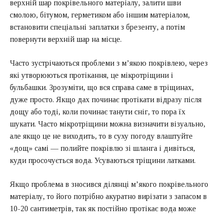
верхній шар покрівельного матеріалу, залити шви
смолою, бітумом, герметиком або іншим матеріалом,
встановити спеціальні заплатки з брезенту, а потім
повернути верхній шар на місце.
Часто зустрічаються проблеми з м’якою покрівлею, через
які утворюються протікання, це мікротріщини і
бульбашки. Зрозуміти, що вся справа саме в тріщинах,
дуже просто. Якщо дах починає протікати відразу після
дощу або тоді, коли починає танути сніг, то пора їх
шукати. Часто мікротріщини можна визначити візуально,
але якщо це не виходить, то в суху погоду влаштуйте
«дощ» самі — полийте покрівлю зі шланга і дивіться,
куди просочується вода. Усуваються тріщини латками.
Якщо проблема в зносився ділянці м’якого покрівельного
матеріалу, то його потрібно акуратно вирізати з запасом в
10-20 сантиметрів, так як постійно протікає вода може