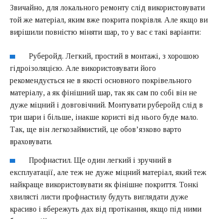
Звичайно, для локального ремонту слід використовувати
той же матеріал, яким вже покрита покрівля. Але якщо ви
вирішили повністю міняти шар, то у вас є такі варіанти:
Руберойд. Легкий, простий в монтажі, з хорошою
гідроізоляцією. Але використовувати його
рекомендується не в якості основного покрівельного
матеріалу, а як фінішний шар, так як сам по собі він не
дуже міцний і довговічний. Монтувати руберойд слід в
три шари і більше, інакше користі від нього буде мало.
Так, ще він легкозаймистий, це обов’язково варто
враховувати.
Профнастил. Ще один легкий і зручний в
експлуатації, але теж не дуже міцний матеріал, який теж
найкраще використовувати як фінішне покриття. Тонкі
хвилясті листи профнастилу будуть виглядати дуже
красиво і вбережуть дах від протікання, якщо під ними