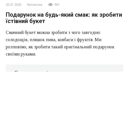
20.01.2020
Romanova
901
Подарунок на будь-який смак: як зробити
їстівний букет
Смачний букет можна зробити з чого завгодно:
солодощів, пляшок пива, ковбаси і фруктів. Ми
розповімо, як зробити такий оригінальний подарунок
своїми руками.
Содержание
Чим гарний їстівний букет
Риба і чіпси
Подарунок для любителів м’яса
Солодкий букет з фруктів
Оригінальні рішення для фруктового букета
Поради та лайфхаки