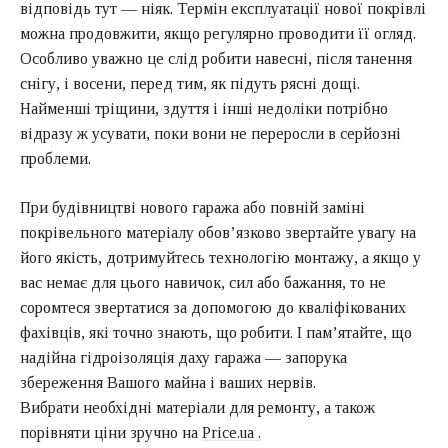
відповідь тут — ніяк. Термін експлуатації нової покрівлі
можна продовжити, якщо регулярно проводити її огляд.
Особливо уважно це слід робити навесні, після танення
снігу, і восени, перед тим, як підуть рясні дощі.
Найменші тріщини, здуття і інші недоліки потрібно
відразу ж усувати, поки вони не переросли в серйозні
проблеми.
При будівництві нового гаража або повній заміні
покрівельного матеріалу обов’язково звертайте увагу на
його якість, дотримуйтесь технологію монтажу, а якщо у
вас немає для цього навичок, сил або бажання, то не
соромтеся звертатися за допомогою до кваліфікованих
фахівців, які точно знають, що робити. І пам’ятайте, що
надійна гідроізоляція даху гаража — запорука
збереження Вашого майна і ваших нервів.
Вибрати необхідні матеріали для ремонту, а також
порівняти ціни зручно на
Price.ua .