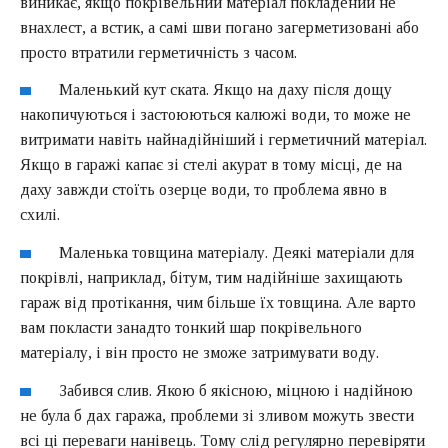
виникає, якщо покрівельний матеріал покладений не
внахлест, а встик, а самі шви погано загерметизовані або
просто втратили герметичність з часом.
Маленький кут ската. Якщо на даху після дощу
накопичуються і застоюються калюжі води, то може не
витримати навіть найнадійніший і герметичний матеріал.
Якщо в гаражі капає зі стелі акурат в тому місці, де на
даху завжди стоїть озерце води, то проблема явно в
схилі.
Маленька товщина матеріалу. Деякі матеріали для
покрівлі, наприклад, бітум, тим надійніше захищають
гараж від протікання, чим більше їх товщина. Але варто
вам покласти занадто тонкий шар покрівельного
матеріалу, і він просто не зможе затримувати воду.
Забився слив. Якою б якісною, міцною і надійною
не була б дах гаража, проблеми зі зливом можуть звести
всі ці переваги нанівець. Тому слід регулярно перевіряти