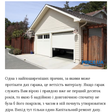
Одна з найпоширеніших причин, за якими може
протікати дах гаража, це ветхість матеріалу. Якщо гараж
служить Вам вірою і правдою вже не перший десяток
років, то якою б надійною і довговічною спочатку не
була б його покрівля, з часом в ній почнуть утворюватися
діри. Вихід тут тільки один-Капітальний ремонт даху.