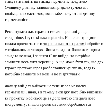
зіпсувати навіть на вигляд нормальну покрівлю.
Очищену ділянку заливається рідкою гумою або
полімерною мастикою, вони забезпечують відмінну
герметичність.
Ремонтувати дах гаража з металочерепиці дещо
складніше, і тут є кілька варіантів. Невеликі тріщини
можна просто запаяти
зварювальним апаратом
і обробити
спеціальним антикорозійним складом. Якщо ж тріщина
занадто велика, і запаяти її не вийде, то потрібно
замінити весь лист черепиці. А ще може бути так, що дах
гаража протікає через розбовталися кріплень, тоді їх
потрібно замінити на нові, а не підтягувати.
Фальцевий дах найчастіше тече через неякісну
герметизації швів, і в такому випадку потрібно виконати
їх прокатку. Робиться це за допомогою спеціального
інструменту, а після прокатки стики обробляються