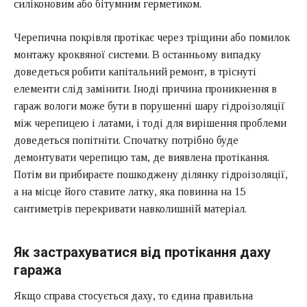
силіконовим або бітумним герметиком.
Черепична покрівля протікає через тріщини або помилок
монтажу кроквяної системи. В останньому випадку
доведеться робити капітальний ремонт, в тріснуті
елементи слід замінити. Іноді причина проникнення в
гараж вологи може бути в порушенні шару гідроізоляції
між черепицею і латами, і тоді для вирішення проблеми
доведеться попітніти. Спочатку потрібно буде
демонтувати черепицю там, де виявлена протікання.
Потім ви прибираєте пошкоджену ділянку гідроізоляції,
а на місце його ставите латку, яка повинна на 15
сантиметрів перекривати навколишній матеріал.
Як застрахуватися від протікання даху
гаража
Якщо справа стосується даху, то єдина правильна