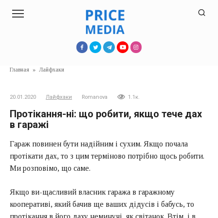
Перейти
к
контенту
Главная
»
Лайфхаки
20.01.2020
Лайфхаки
Romanova
1.1к.
Протікання-ні: що робити, якщо тече дах
в гаражі
Гараж повинен бути надійним і сухим. Якщо почала
протікати дах, то з цим терміново потрібно щось робити.
Ми розповімо, що саме.
Якщо ви-щасливий власник гаража в гаражному
кооперативі, який бачив ще ваших дідусів і бабусь, то
протікання в його даху неминучі, як світанок. Втім, і в