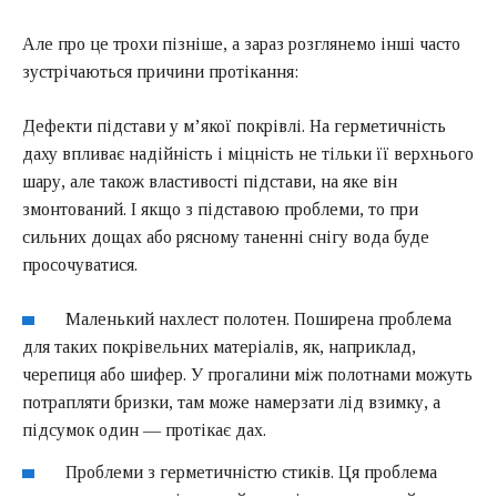
Але про це трохи пізніше, а зараз розглянемо інші часто
зустрічаються причини протікання:
Дефекти підстави у м’якої покрівлі. На герметичність
даху впливає надійність і міцність не тільки її верхнього
шару, але також властивості підстави, на яке він
змонтований. І якщо з підставою проблеми, то при
сильних дощах або рясному таненні снігу вода буде
просочуватися.
Маленький нахлест полотен. Поширена проблема
для таких покрівельних матеріалів, як, наприклад,
черепиця або шифер. У прогалини між полотнами можуть
потрапляти бризки, там може намерзати лід взимку, а
підсумок один — протікає дах.
Проблеми з герметичністю стиків. Ця проблема