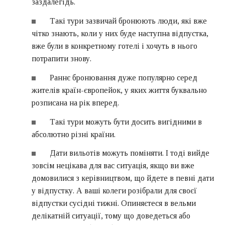
заздалегідь.
Такі тури зазвичай бронюють люди, які вже
чітко знають, коли у них буде наступна відпустка,
вже були в конкретному готелі і хочуть в нього
потрапити знову.
Раннє бронювання дуже популярно серед
жителів країн-європейок, у яких життя буквально
розписана на рік вперед.
Такі тури можуть бути досить вигідними в
абсолютно різні країни.
Дати вильотів можуть поміняти. І тоді вийде
зовсім нецікава для вас ситуація, якщо ви вже
домовилися з керівництвом, що йдете в певні дати
у відпустку. А ваші колеги розібрали для своєї
відпустки сусідні тижні. Опиняєтеся в вельми
делікатній ситуації, тому що доведеться або