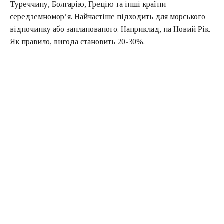
Туреччину, Болгарію, Грецію та інші країни
середземномор’я. Найчастіше підходить для морського
відпочинку або запланованого. Наприклад, на Новий Рік.
Як правило, вигода становить 20-30%.