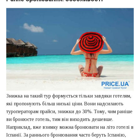
Знижка на такий тур формується тільки завдяки готелям,
які пропонують більш низькі ціни. Вони надсилають
туроператорам прайси, знижки до 30%. Тому, чим раніше
ви бронюєте готель, тим він виходить дешевше.
Наприклад, вже взимку можна бронювати на літо готелі в
Іспанії. За раннього бронювання часто беруть Іспанію,