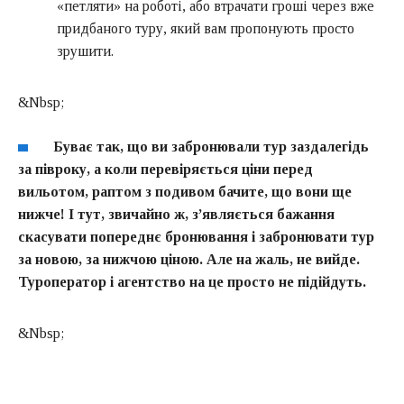
«петляти» на роботі, або втрачати гроші через вже
придбаного туру, який вам пропонують просто
зрушити.
&Nbsp;
Буває так, що ви забронювали тур заздалегідь
за півроку, а коли перевіряється ціни перед
вильотом, раптом з подивом бачите, що вони ще
нижче! І тут, звичайно ж, з’являється бажання
скасувати попереднє бронювання і забронювати тур
за новою, за нижчою ціною. Але на жаль, не вийде.
Туроператор і агентство на це просто не підійдуть.
&Nbsp;