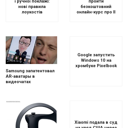
і ручної поклажі:
пройти
нові правила
безкоштовний
лоукостів
онлайн-курс про ІІ
Google запустить
Windows 10 на
хромбуке Pixelbook
Samsung запатентовал
AR-аватары в
видеочатах
Xiaomi подала в суд
на уряд США через