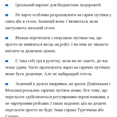
Ідеальний варіант для бюджетних подорожей.
Не варто особливо розраховувати на гарячі путівки у
свята або в сезон. Зазвичай вони з’являються, коли
наступають низький сезон.
Можна перечекати з покупкою путівки так, що
просто не виявиться місць на рейсі. І ви ніяк не зможете
виїхати за дешевою ціною.
Є така собі гра в рулетку, коли ви не знаєте, де вас
чекає удача. Часто пропонують якраз на гарячих путівках:
може бути дешевше. Але не найкращий готель.
Зазвичай в далекі напрямки, на зразок Домінікани і
Мексики реальних гарячих путівок немає. Все тому, що
перельоти здійснюються регулярними перевізниками, а
не чартерними рейсами. І таких кидових цін на дешеві
перельоти просто не буде. Інша справа Туреччина або
Єгипет.