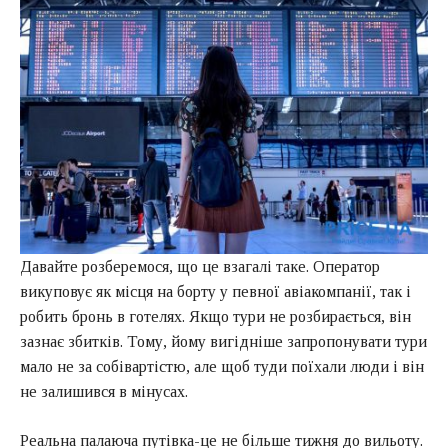
Давайте розберемося, що це взагалі таке. Оператор
викуповує як місця на борту у певної авіакомпанії, так і
робить бронь в готелях. Якщо тури не розбирається, він
зазнає збитків. Тому, йому вигідніше запропонувати тури
мало не за собівартістю, але щоб туди поїхали люди і він
не залишився в мінусах.
Реальна палаюча путівка-це не більше тижня до вильоту.