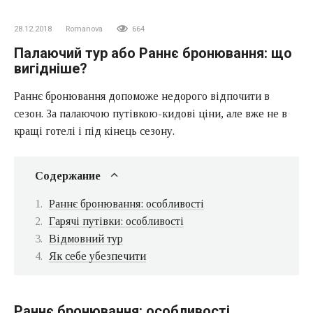
28.12.2018
Romanova
664
Палаючий тур або Раннє бронювання: що
вигідніше?
Раннє бронювання допоможе недорого відпочити в
сезон. За палаючою путівкою-кидові ціни, але вже не в
кращі готелі і під кінець сезону.
Содержание
Раннє бронювання: особливості
Гарячі путівки: особливості
Відмовний тур
Як себе убезпечити
Раннє бронювання: особливості