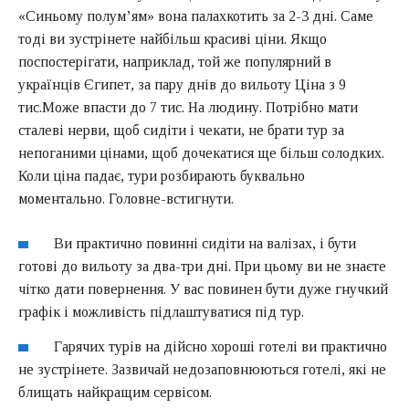
«Синьому полум’ям» вона палахкотить за 2-3 дні. Саме
тоді ви зустрінете найбільш красиві ціни. Якщо
поспостерігати, наприклад, той же популярний в
українців Єгипет, за пару днів до вильоту Ціна з 9
тис.Може впасти до 7 тис. На людину. Потрібно мати
сталеві нерви, щоб сидіти і чекати, не брати тур за
непоганими цінами, щоб дочекатися ще більш солодких.
Коли ціна падає, тури розбирають буквально
моментально. Головне-встигнути.
Ви практично повинні сидіти на валізах, і бути
готові до вильоту за два-три дні. При цьому ви не знаєте
чітко дати повернення. У вас повинен бути дуже гнучкий
графік і можливість підлаштуватися під тур.
Гарячих турів на дійсно хороші готелі ви практично
не зустрінете. Зазвичай недозаповнюються готелі, які не
блищать найкращим сервісом.