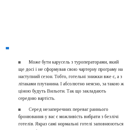
Може бути карусель з туроператорами, який
ще досі і не сформував свою чартерну програму на
наступний сезон. Тобто, готельні знижки вже є, а з
літаками плутанина. І абсолютно неясно, за такою ж
ціною будуть Вильоти. Так що закладають
середню вартість.
Серед незаперечних переваг раннього
бронювання-у вас є можливість вибрати з безлічі
готелів. Якраз самі нормальні готелі заповнюються