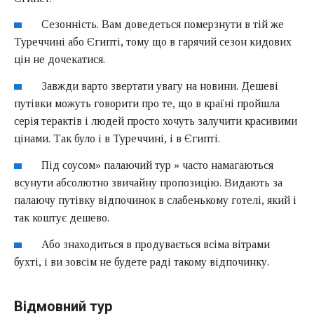
Сезонність. Вам доведеться померзнути в тій же
Туреччині або Єгипті, тому що в гарячий сезон кидових
цін не дочекатися.
Завжди варто звертати увагу на новини. Дешеві
путівки можуть говорити про те, що в країні пройшла
серія терактів і людей просто хочуть залучити красивими
цінами. Так було і в Туреччині, і в Єгипті.
Під соусом» палаючий тур » часто намагаються
всунути абсолютно звичайну пропозицію. Видають за
палаючу путівку відпочинок в слабенькому готелі, який і
так коштує дешево.
Або знаходиться в продувається всіма вітрами
бухті, і ви зовсім не будете раді такому відпочинку.
Відмовний тур