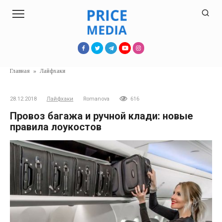
Перейти
к
контенту
Главная
»
Лайфхаки
28.12.2018
Лайфхаки
Romanova
616
Провоз багажа и ручной клади: новые
правила лоукостов