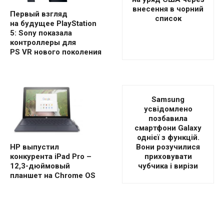
внесення в чорний
Первый взгляд
список
на будущее PlayStation
5: Sony показала
контроллеры для
PS VR нового поколения
Samsung
усвідомлено
позбавила
смартфони Galaxy
однієї з функцій.
Вони розучилися
HP выпустил
приховувати
конкурента iPad Pro –
чубчика і вирізи
12,3-дюймовый
планшет на Chrome OS