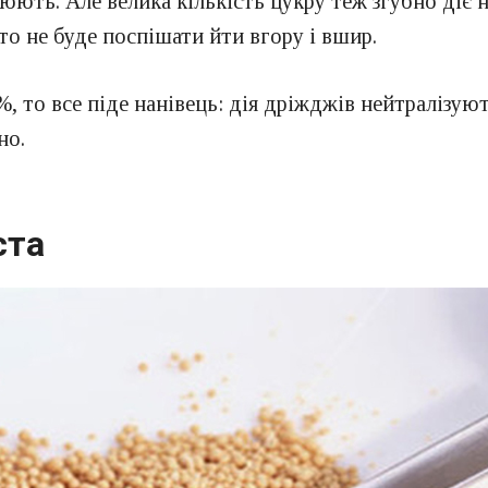
юють. Але велика кількість цукру теж згубно діє 
то не буде поспішати йти вгору і вшир.
%, то все піде нанівець: дія дріжджів нейтралізуют
но.
ста