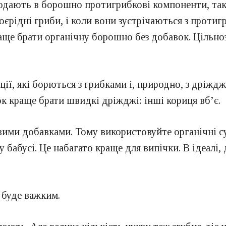
додають в борошно протигрибкові компоненти, та
оєрідні гриби, і коли вони зустрічаються з прот
раще брати органічну борошно без добавок. Цільн
еції, які борються з грибками і, природно, з дріж
 краще брати швидкі дріжджі: інші кориця вб’є.
ми добавками. Тому використовуйте органічні сух
у бабусі. Це набагато краще для випічки. В ідеалі,
 буде важким.