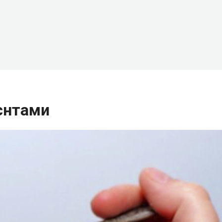
єнтами