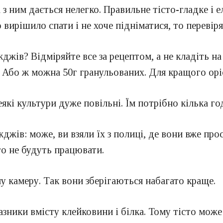
 з ним дається нелегко. Правильне тісто-гладке і 
 вирішило спати і не хоче підніматися, то перевіря
джів? Відміряйте все за рецептом, а не кладіть на
х. Або ж можна 50г гранульованих. Для кращого орі
кі культури дуже повільні. Їм потрібно кілька г
жджів: може, ви взяли їх з полиці, де вони вже про
то не будуть працювати.
у камеру. Так вони зберігаються набагато краще.
зники вмісту клейковини і білка. Тому тісто може