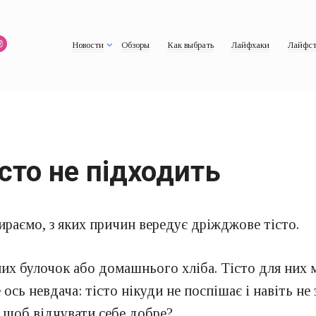
Новости
Обзоры
Как выбрать
Лайфхаки
Лайфст
сто не підходить
ираємо, з яких причин вередує дріжджове тісто.
их булочок або домашнього хліба. Тісто для них м
 ось невдача: тісто нікуди не поспішає і навіть н
 щоб відчувати себе добре?