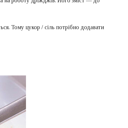
на на роботу дріжджів. Його зміст — до
ься. Тому цукор / сіль потрібно додавати