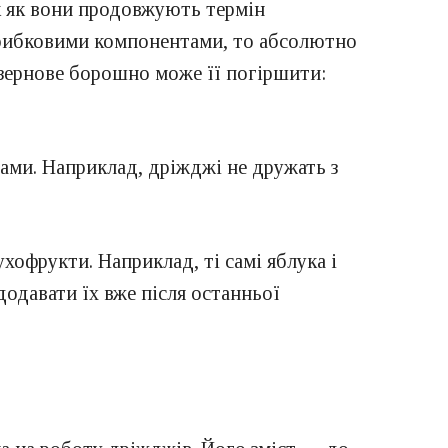
к як вони продовжують термін
игрибковими компонентами, то абсолютно
озернове борошно може її погіршити:
джами. Наприклад, дріжджі не дружать з
офрукти. Наприклад, ті самі яблука і
 додавати їх вже після останньої