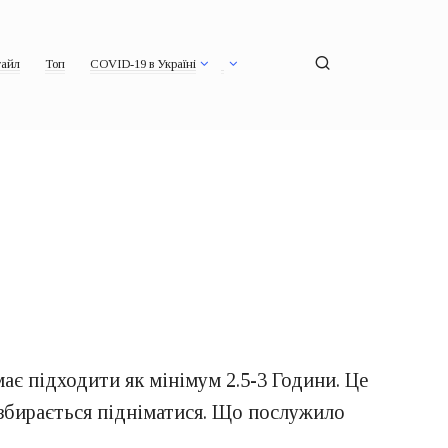
айл
Топ
COVID-19 в Україні
ає підходити як мінімум 2.5-3 Години. Це
е збирається підніматися. Що послужило