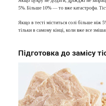
Якщо цукру не додати, дріжджі не запрац
5%. Більше 10% — то вже катастрофа. Тіс
Якщо в тесті міститься солі більше ніж 5
тільки в самому кінці, коли вже все зміша
Підготовка до замісу ті