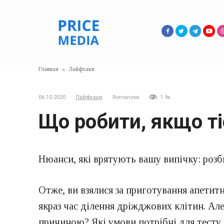
Перейти
к
контенту
Главная
»
Лайфхаки
06.10.2020
Лайфхаки
Romanova
1.9к.
Що робити, якщо ті
Нюанси, які врятують вашу випічку: розб
Отже, ви взялися за приготування апетитн
якраз час ділення дріжджових клітин. Але
причиною? Які умови потрібні для тесту,