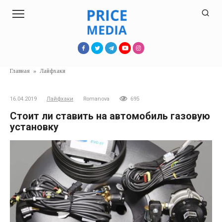
Перейти
к
контенту
Главная
»
Лайфхаки
16.04.2019
Лайфхаки
Romanova
695
Стоит ли ставить на автомобиль газовую
установку