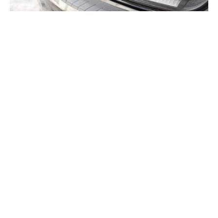
Амортизирующий бампер (или накладка на бампер)
поможет избавиться от повреждений хрупкого родного
бампера авто. Какие они бывают и что дают владельцу –
читайте в обзоре.
Зачем нужны накладки для бампера