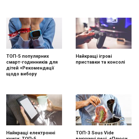
ТОП-5 популярних
Найкращі ігрові
смарт-годинників для
приставки та консолі
дітей +Рекомендації
щодо вибору
Найкращі електронні
ТОП-3 Sous Vide
книги: ТОП-5
вакуумні печі. +Плюси