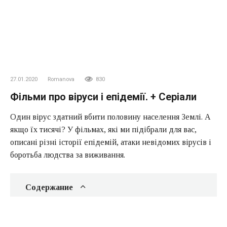
27.01.2020
Romanova
830
Фільми про віруси і епідемії. + Серіали
Один вірус здатний вбити половину населення Землі. А
якщо їх тисячі? У фільмах, які ми підібрали для вас,
описані різні історії епідемій, атаки невідомих вірусів і
боротьба людства за виживання.
Содержание
«Зараження», 2011
«Епідемія», 1995