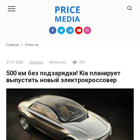
Перейти
к
контенту
Главная
»
Новости
27.01.2020
Новости
Romanova
559
500 км без подзарядки! Kia планирует
выпустить новый электрокроссовер