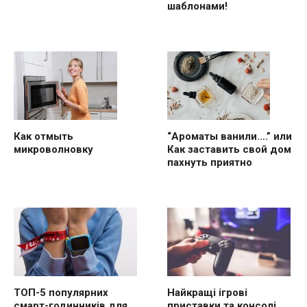
шаблонами!
“Ароматы ванили….” или
Как отмыть
Как заставить свой дом
микроволновку
пахнуть приятно
ТОП-5 популярних
Найкращі ігрові
смарт-годинників для
приставки та консолі