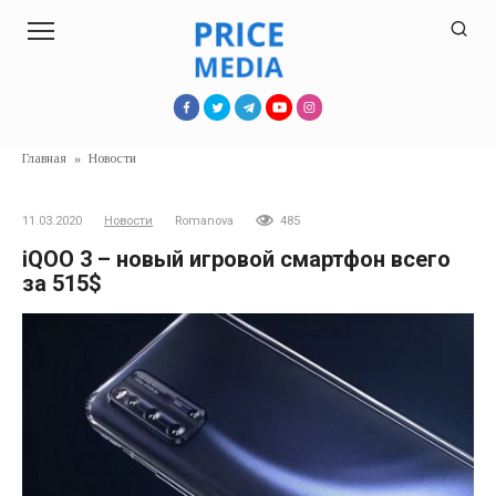
Перейти
к
контенту
Главная
»
Новости
11.03.2020
Новости
Romanova
485
iQOO 3 – новый игровой смартфон всего
за 515$