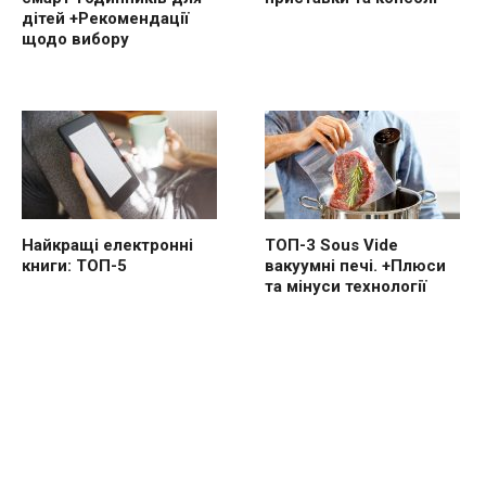
дітей +Рекомендації
щодо вибору
Найкращі електронні
ТОП-3 Sous Vide
книги: ТОП-5
вакуумні печі. +Плюси
та мінуси технології