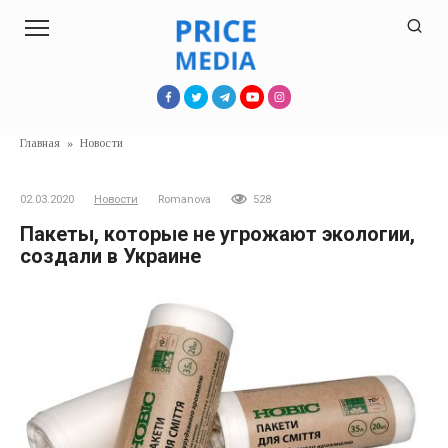
Перейти
к
контенту
Главная
»
Новости
02.03.2020
Новости
Romanova
528
Пакеты, которые не угрожают экологии,
создали в Украине