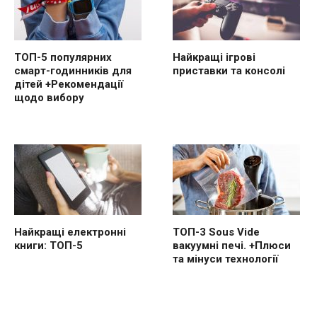
ТОП-5 популярних
Найкращі ігрові
смарт-годинників для
приставки та консолі
дітей +Рекомендації
щодо вибору
Найкращі електронні
ТОП-3 Sous Vide
книги: ТОП-5
вакуумні печі. +Плюси
та мінуси технології