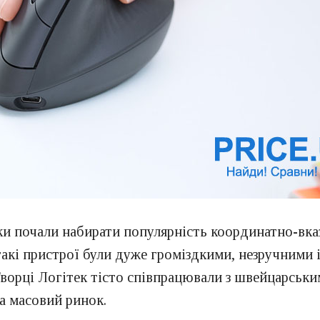
ки почали набирати популярність координатно-вказ
акі пристрої були дуже громіздкими, незручними і
 Творці Логітек тісто співпрацювали з швейцарськ
а масовий ринок.