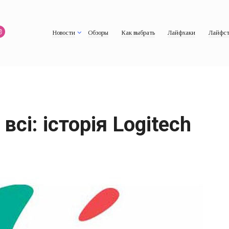
Новости
Обзоры
Как выбрать
Лайфхаки
Лайфст
сі: історія Logitech