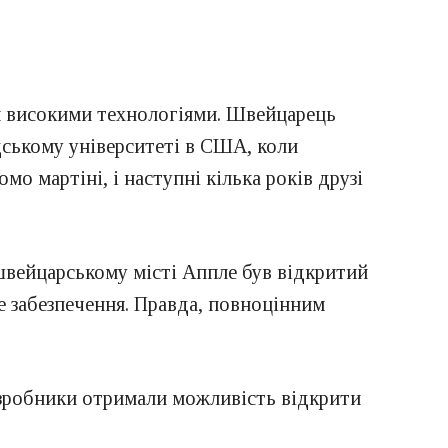
ся високими технологіями. Швейцарець
дському університеті в США, коли
о мартіні, і наступні кілька років друзі
 швейцарському місті Аппле був відкритий
не забезпечення. Правда, повноцінним
озробники отримали можливість відкрити