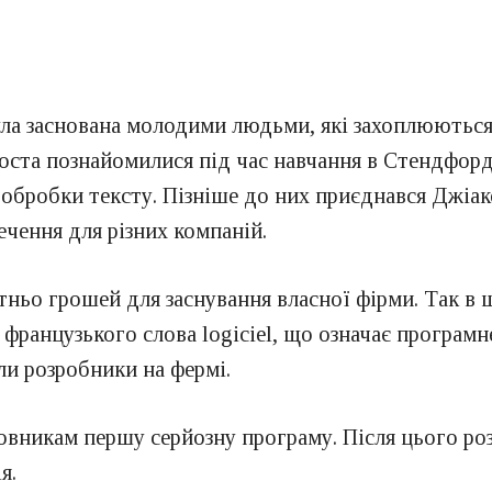
 була заснована молодими людьми, які захоплюють
акоста познайомилися під час навчання в Стендфор
бробки тексту. Пізніше до них приєднався Джіаком
чення для різних компаній.
тньо грошей для заснування власної фірми. Так в
 французького слова logiciel, що означає програм
ли розробники на фермі.
амовникам першу серйозну програму. Після цього р
я.