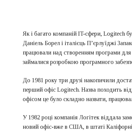
Як і багато компаній IT-сфери, Logitech
Даніель Борел і італієць П’єрлуїджі Зап
працювали над створенням програми для о
займалися розробкою програмного забезпе
До 1981 року три друзі накопичили доста
перший офіс Logitech. Назва походить від
офісом це було складно назвати, працюва
У 1982 році компанія Логітек віддала з
новий офіс-вже в США, в штаті Каліфорні