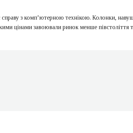
є справу з комп’ютерною технікою. Колонки, навуш
кими цінами завоювали ринок менше півстоліття то