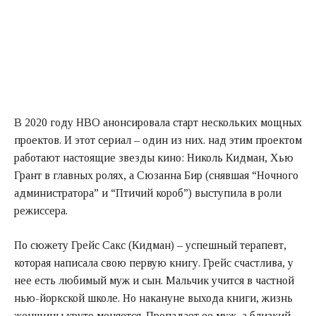
В 2020 году НВО анонсировала старт нескольких мощных
проектов. И этот сериал – один из них. над этим проектом
работают настоящие звезды кино: Николь Кидман, Хью
Грант в главных ролях, а Сюзанна Бир (снявшая “Ночного
администратора” и “Птичий короб”) выступила в роли
режиссера.
По сюжету Грейс Сакс (Кидман) – успешный терапевт,
которая написала свою первую книгу. Грейс счастлива, у
нее есть любимый муж и сын. Мальчик учится в частной
нью-йоркской школе. Но накануне выхода книги, жизнь
женщины круто меняется. Пропадает ее муж, а близкий