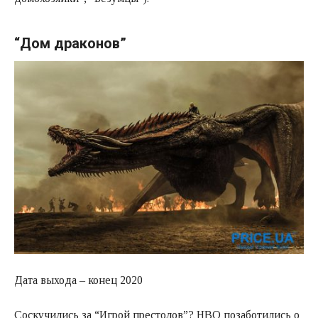
“Дом драконов”
Дата выхода – конец 2020
Соскучились за “Игрой престолов”? НВО позаботились о