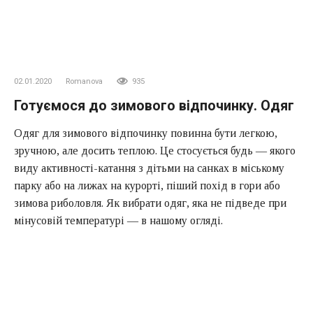
02.01.2020
Romanova
935
Готуємося до зимового відпочинку. Одяг
Одяг для зимового відпочинку повинна бути легкою,
зручною, але досить теплою. Це стосується будь — якого
виду активності-катання з дітьми на санках в міському
парку або на лижах на курорті, піший похід в гори або
зимова риболовля. Як вибрати одяг, яка не підведе при
мінусовій температурі — в нашому огляді.
Содержание
Багато — не означає Добре
Базовий (внутрішній) шар