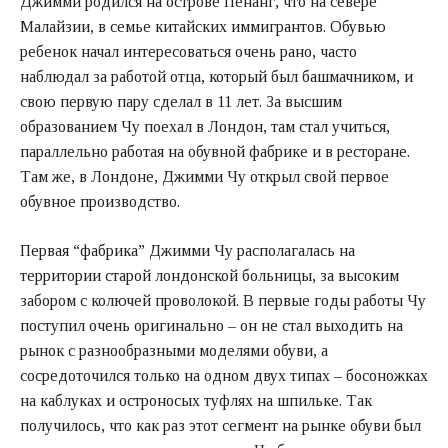
Джимми родился на острове Пенанг, что на севере
Малайзии, в семье китайских иммигрантов. Обувью
ребенок начал интересоваться очень рано, часто
наблюдал за работой отца, который был башмачником, и
свою первую пару сделал в 11 лет. За высшим
образованием Чу поехал в Лондон, там стал учиться,
параллельно работая на обувной фабрике и в ресторане.
Там же, в Лондоне, Джимми Чу открыл свой первое
обувное производство.
Первая “фабрика” Джимми Чу располагалась на
территории старой лондонской больницы, за высоким
забором с колючей проволокой. В первые годы работы Чу
поступил очень оригинально – он не стал выходить на
рынок с разнообразными моделями обуви, а
сосредоточился только на одном двух типах – босоножках
на каблуках и остроносых туфлях на шпильке. Так
получилось, что как раз этот сегмент на рынке обуви был