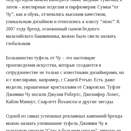
затем – ювелирные изделия и парфюмерия. Сумки “от
Чу”, как и обувь, отличались высоким качеством,
уникальным дизайном и относились к классу “люкс”. К
2007 году бренд, основанный сыном бедного
малазийского башмачника, можно было смело назвать
глобальным.
Большинство туфель от Чу – это настоящие
произведения искусства, которые создаются в
сотрудничестве не только с известными дизайнерами, но
и с ювелирами, например, с Сашей Рэтью. Есть даже
модели, украшенные кристаллами от Сваровски. Туфли
Джимми Чу носили Джулия Робертс, Дженифер Лопес,
Кайли Миноуг, Скарлетт Йохансон и другие звезды.
Одной из самых успешных рекламных кампаний бренда
можно назвать упоминание туфель Джимми Чу в
культовом сериале “Секс в большом городе”, именно их