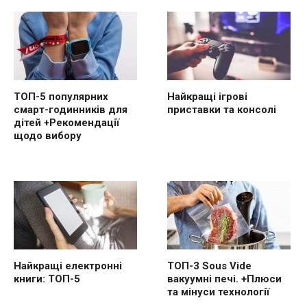
ТОП-5 популярних
Найкращі ігрові
смарт-годинників для
приставки та консолі
дітей +Рекомендації
щодо вибору
Найкращі електронні
ТОП-3 Sous Vide
книги: ТОП-5
вакуумні печі. +Плюси
та мінуси технології