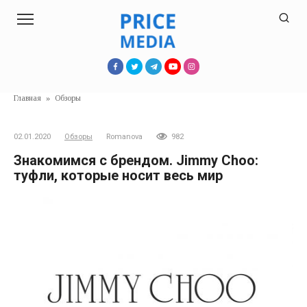
Перейти
к
контенту
Главная
»
Обзоры
02.01.2020
Обзоры
Romanova
982
Знакомимся с брендом. Jimmy Choo:
туфли, которые носит весь мир