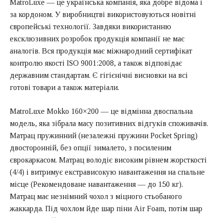
MatroLuxe — це українська компанія, яка добре відома і
за кордоном. У виробництві використовуються новітні
європейські технології. Завдяки використанню
ексклюзивних розробок продукція компанії не має
аналогів. Вся продукція має міжнародний сертифікат
контролю якості ISO 9001:2008, а також відповідає
державним стандартам. Є гігієнічні висновки на всі
готові товари а також матеріали.
MatroLuxe Mokko 160×200 — це відмінна двоспальна
модель, яка зібрала масу позитивних відгуків споживачів.
Матрац пружинний (незалежні пружини Pocket Spring)
двосторонній, без опції зималето, з посиленим
єврокаркасом. Матрац володіє високим рівнем жорсткості
(4/4) і витримує екстрависокую навантаження на спальне
місце (Рекомендоване навантаження — до 150 кг).
Матрац має незнімний чохол з міцного стьобаного
жаккарда. Під чохлом йде шар піни Air Foam, потім шар