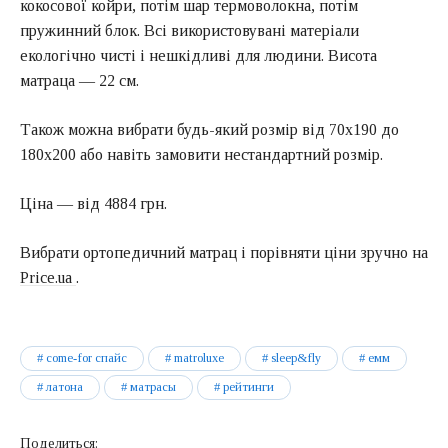
кокосової койри, потім шар термоволокна, потім
пружинний блок. Всі використовувані матеріали
екологічно чисті і нешкідливі для людини. Висота
матраца — 22 см.
Також можна вибрати будь-який розмір від 70х190 до
180х200 або навіть замовити нестандартний розмір.
Ціна — від 4884 грн.
Вибрати ортопедичний матрац і порівняти ціни зручно на
Price.ua
.
come-for спайс
matroluxe
sleep&fly
емм
латона
матрасы
рейтинги
Поделиться: