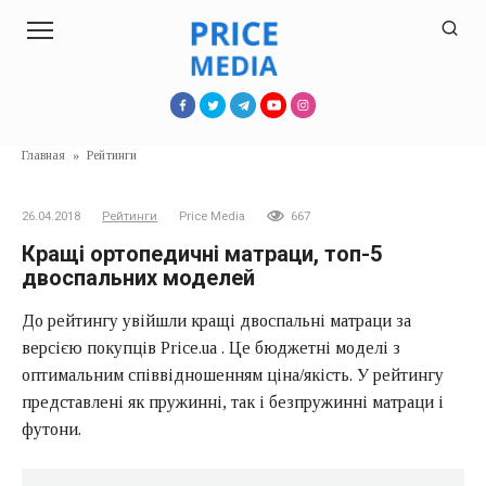
Перейти
к
контенту
Главная
»
Рейтинги
26.04.2018
Рейтинги
Price Media
667
Кращі ортопедичні матраци, топ-5
двоспальних моделей
До рейтингу увійшли кращі двоспальні матраци за
версією покупців Price.ua . Це бюджетні моделі з
оптимальним співвідношенням ціна/якість. У рейтингу
представлені як пружинні, так і безпружинні матраци і
футони.