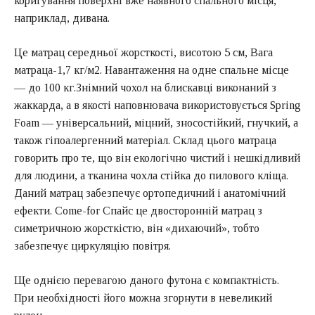
коригування поверхні вже наявного спального місця,
наприклад, дивана.
Це матрац середньої жорсткості, висотою 5 см, Вага
матраца-1,7 кг/м2. Навантаження на одне спальне місце
— до 100 кг.Знімний чохол на блискавці виконаний з
жаккарда, а в якості наповнювача використовується Spring
Foam — універсальний, міцний, зносостійкий, гнучкий, а
також гіпоалергенний матеріал. Склад цього матраца
говорить про те, що він екологічно чистий і нешкідливий
для людини, а тканина чохла стійка до пилового кліща.
Даний матрац забезпечує ортопедичний і анатомічний
ефекти. Come-for Спайс це двосторонній матрац з
симетричною жорсткістю, він «дихаючий», тобто
забезпечує циркуляцію повітря.
Ще однією перевагою даного футона є компактність.
При необхідності його можна згорнути в невеликий