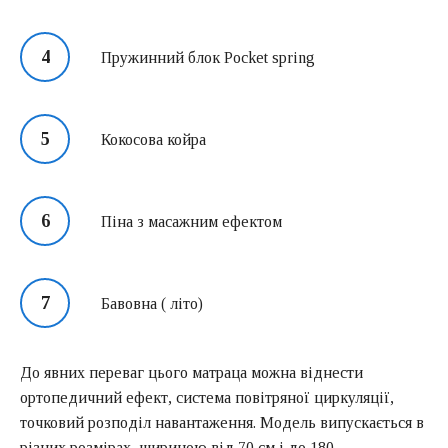
Пружинний блок Pocket spring
Кокосова койра
Піна з масажним ефектом
Бавовна ( літо)
До явних переваг цього матраца можна віднести
ортопедичний ефект, система повітряної циркуляції,
точковий розподіл навантаження. Модель випускається в
різних розмірах, шириною від 70 см і до 180.