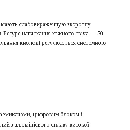
 і мають слабовираженную зворотну
м. Ресурс натискання кожного свіча — 50
свічування кнопок) регулюються системною
еремикачами, цифровим блоком і
ий з алюмінієвого сплаву високої