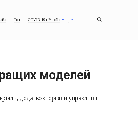
айл
Топ
COVID-19 в Україні
 кращих моделей
теріали, додаткові органи управління —