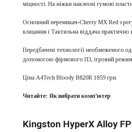
міцності. На ніжки наклеєні гумові пласт
Основний перемикач-Cherry MX Red з ресу
клацання і Тактильна віддача практично в
Передбачені технології необмеженого од
допомогою фірмового ПЗ, ігровий режим.
Ціна
A4Tech Bloody B820R
1859 грн.
Читайте:
Як вибрати комп’ютер
Kingston HyperX Alloy FP