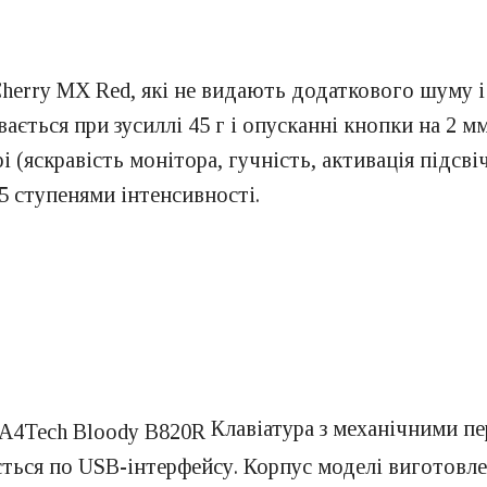
Cherry MX Red, які не видають додаткового шуму
ається при зусиллі 45 г і опусканні кнопки на 2 м
рі (яскравість монітора, гучність, активація під
 5 ступенями інтенсивності.
Клавіатура з механічними п
ься по USB-інтерфейсу. Корпус моделі виготовлен