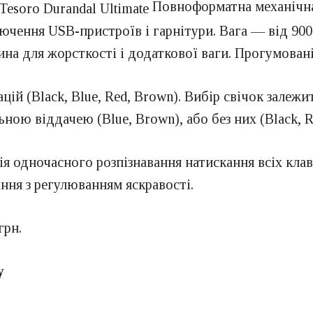
Повноформатна механічна
чення USB-пристроїв і гарнітури. Вага — від 900 
на для жорсткості і додаткової ваги. Прогумовані
й (Black, Blue, Red, Brown). Вибір свічок залежи
ьною віддачею (Blue, Brown), або без них (Black, R
ія одночасного розпізнавання натискання всіх кла
ння з регулюванням яскравості.
грн.
у