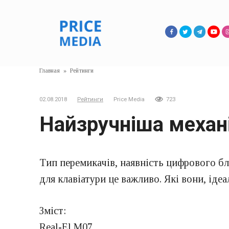
Перейти
к
контенту
Главная
»
Рейтинги
02.08.2018
Рейтинги
Price Media
723
Найзручніша механі
Тип перемикачів, наявність цифрового бл
для клавіатури це важливо. Які вони, ідеа
Зміст:
Real-El M07