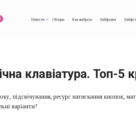
Новости
Обзоры
Как выбрать
Лайфхаки
Лайфст
чна клавіатура. Топ-5
оку, підсвічування, ресурс натискання кнопок, ма
льні варіанти?