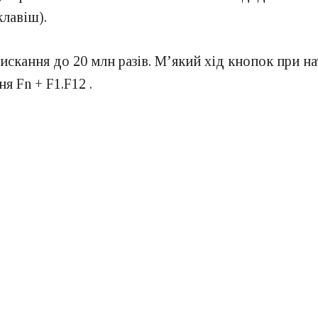
клавіш).
искання до 20 млн разів. М’який хід кнопок при н
я Fn + F1.F12 .