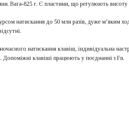
ини. Вага-825 г. Є пластини, що регулюють висоту 
рсом натискання до 50 млн разів, дуже м’яким ход
ідсутні.
ночасного натискання клавіш, індивідуальна настр
 Допоміжні клавіші працюють у поєднанні з Fn.