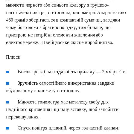
манжети чорного або синього кольору з грушею-
нагнітачем повітря, стетоскопа, манометра. Апарат вагою
450 грамів зберігається в компактній сумочці, завдяки
чому його можна брати в поїздку, тим більше, що
пристрою не потрібні елементи живлення або
електромережу. Швейцарське якісне виробництво.
Плюси:
Висока роздільна здатність приладу — 2 мм рт. Ст.
Зручність самостійного використання завдяки
вбудованому в манжету стетоскопу.
Манжета тонометра має металеву скобу для
надійного кріплення і щільну вставку, щоб запобігти
перекошування.
Спуск повітря плавний, через голчастий клапан.