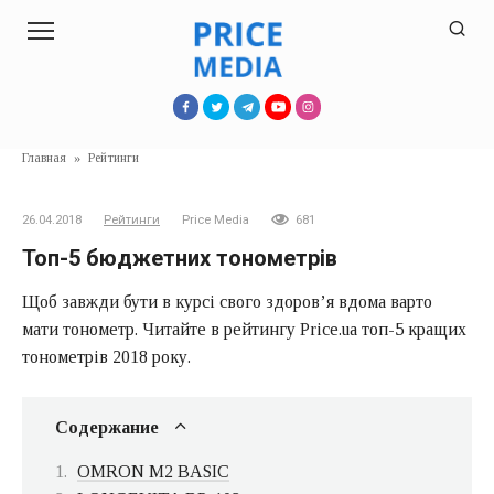
Перейти
к
контенту
Главная
»
Рейтинги
26.04.2018
Рейтинги
Price Media
681
Топ-5 бюджетних тонометрів
Щоб завжди бути в курсі свого здоров’я вдома варто
мати тонометр. Читайте в рейтингу Price.ua топ-5 кращих
тонометрів 2018 року.
Содержание
OMRON M2 BASIC