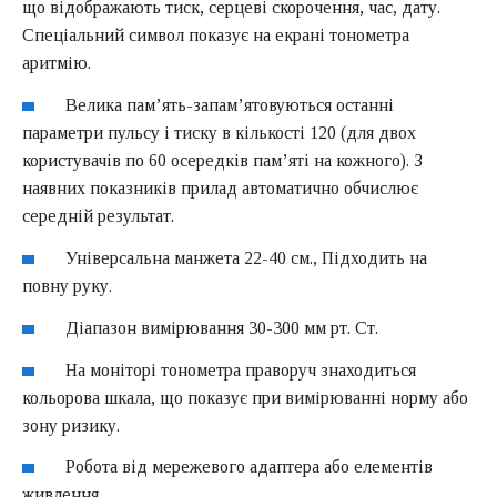
що відображають тиск, серцеві скорочення, час, дату.
Спеціальний символ показує на екрані тонометра
аритмію.
Велика пам’ять-запам’ятовуються останні
параметри пульсу і тиску в кількості 120 (для двох
користувачів по 60 осередків пам’яті на кожного). З
наявних показників прилад автоматично обчислює
середній результат.
Універсальна манжета 22-40 см., Підходить на
повну руку.
Діапазон вимірювання 30-300 мм рт. Ст.
На моніторі тонометра праворуч знаходиться
кольорова шкала, що показує при вимірюванні норму або
зону ризику.
Робота від мережевого адаптера або елементів
живлення.