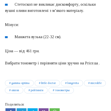
Стетоскоп не викликає дискомфорту, оскільки
вушні оливи виготовлені з м’якого матеріалу.
Мінуси:
Манжета вузька (22-32 см).
Ціна — від 461 грн.
Вибрати тонометр і порівняти ціни зручно на
Price.ua
.
gamma optima
little doctor
longevita
microlife
omron
рейтинги
тонометры
Поделиться: