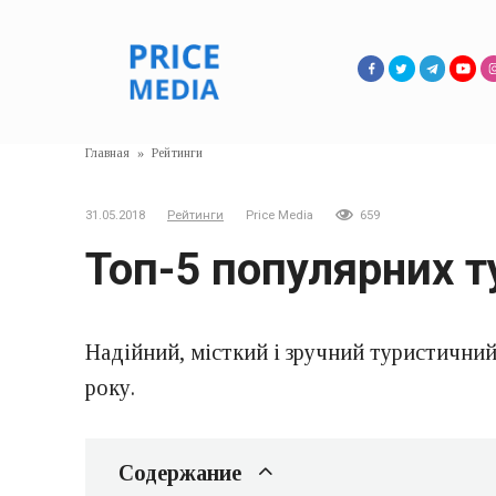
Перейти
к
контенту
Главная
»
Рейтинги
31.05.2018
Рейтинги
Price Media
659
Топ-5 популярних 
Надійний, місткий і зручний туристичний
року.
Содержание