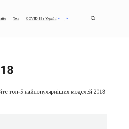
айл
Топ
COVID-19 в Україні
018
айте топ-5 найпопулярніших моделей 2018