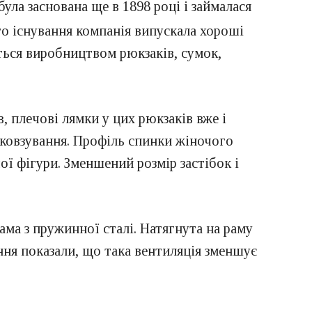
ла заснована ще в 1898 році і займалася
ого існування компанія випускала хороші
ться виробництвом рюкзаків, сумок,
в, плечові лямки у цих рюкзаків вже і
сковзування. Профіль спинки жіночого
ої фігури. Зменшений розмір застібок і
ама з пружинної сталі. Натягнута на раму
ня показали, що така вентиляція зменшує