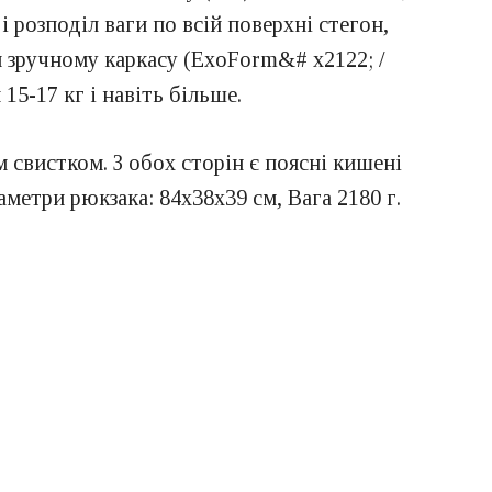
і розподіл ваги по всій поверхні стегон,
и зручному каркасу (ExoForm&# x2122; /
5-17 кг і навіть більше.
свистком. З обох сторін є поясні кишені
метри рюкзака: 84х38х39 см, Вага 2180 г.