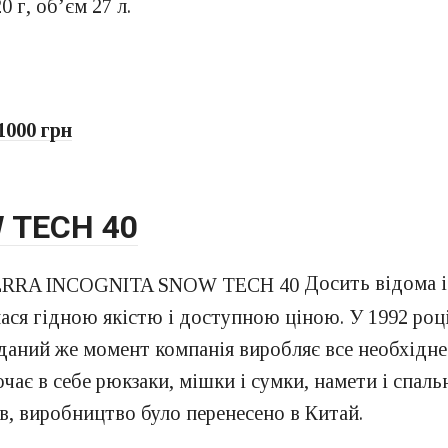
 г, об’єм 27 л.
1000 грн
 TECH 40
Досить відома і
ялася гідною якістю і доступною ціною. У 1992 роц
аний же момент компанія виробляє все необхідне я
ає в себе рюкзаки, мішки і сумки, намети і спальн
гів, виробництво було перенесено в Китай.