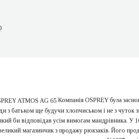
0
Компанія OSPREY була заснова
и з батьком ще будучи хлопчиськом і не з чуток з
який би відповідав усім вимогам мандрівника. У 1
великий магазинчик з продажу рюкзаків. Його про