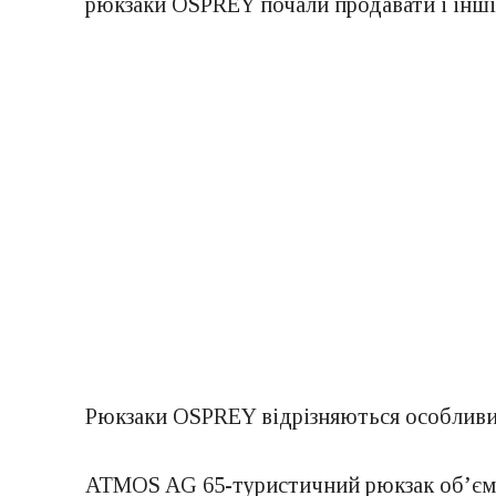
рюкзаки OSPREY почали продавати і інші
Рюкзаки OSPREY відрізняються особливим
ATMOS AG 65-туристичний рюкзак об’ємом