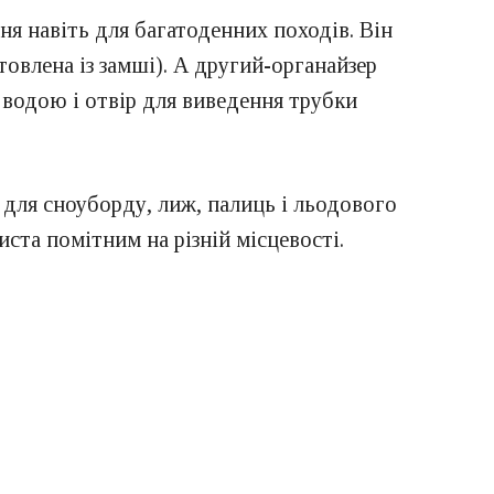
ня навіть для багатоденних походів. Він
овлена із замші). А другий-органайзер
 водою і отвір для виведення трубки
 для сноуборду, лиж, палиць і льодового
ста помітним на різній місцевості.