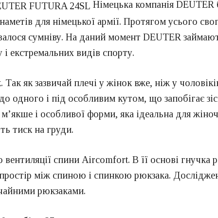
Німецька компанія DEUTER бу
 наметів для німецької армії. Протягом усього св
давалося сумніву. На даний момент DEUTER займаю
у і екстремальних видів спорту.
 Так як зазвичай плечі у жінок вже, ніж у чоловікі
о одного і під особливим кутом, що запобігає зі
м’якше і особливої форми, яка ідеальна для жіноч
ь тиск на груди.
ентиляції спини Aircomfort. В її основі гнучка р
простір між спиною і спинкою рюкзака. Досліджен
ичайними рюкзаками.