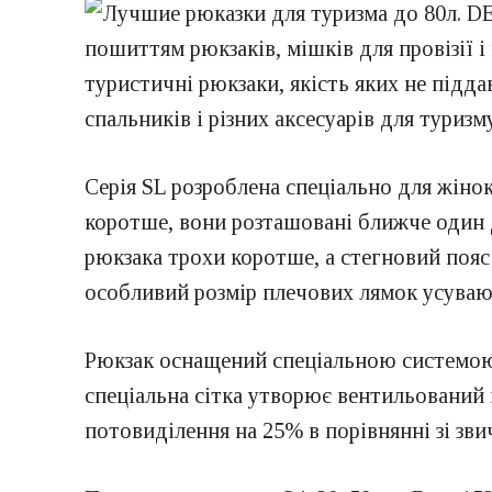
пошиттям рюкзаків, мішків для провізії і
туристичні рюкзаки, якість яких не під
спальників і різних аксесуарів для туризм
Серія SL розроблена спеціально для жінок.
коротше, вони розташовані ближче один д
рюкзака трохи коротше, а стегновий пояс 
особливий розмір плечових лямок усувают
Рюкзак оснащений спеціальною системою в
спеціальна сітка утворює вентильований 
потовиділення на 25% в порівнянні зі зв