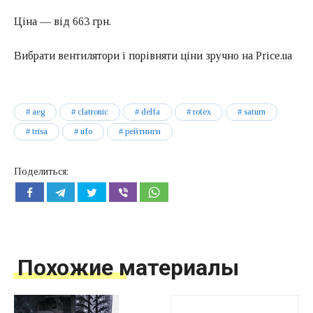
Ціна — від 663 грн.
Вибрати вентилятори і порівняти ціни зручно на
Price.ua
aeg
clatronic
delfa
rotex
saturn
trisa
ufo
рейтинги
Поделиться:
Похожие материалы