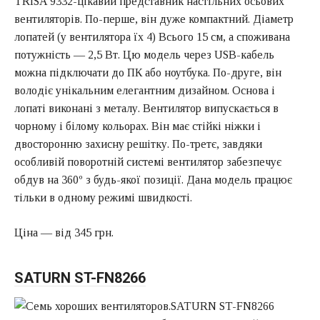
TRISA 9332-цікавий представник настільних осьових
вентиляторів. По-перше, він дуже компактний. Діаметр
лопатей (у вентилятора їх 4) Всього 15 см, а споживана
потужність — 2,5 Вт. Цю модель через USB-кабель
можна підключати до ПК або ноутбука. По-друге, він
володіє унікальним елегантним дизайном. Основа і
лопаті виконані з металу. Вентилятор випускається в
чорному і білому кольорах. Він має стійкі ніжки і
двосторонню захисну решітку. По-третє, завдяки
особливій поворотній системі вентилятор забезпечує
обдув на 360º з будь-якої позиції. Дана модель працює
тільки в одному режимі швидкості.
Ціна — від 345 грн.
SATURN ST-FN8266