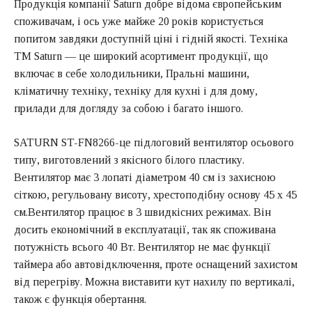
Продукція компанії Saturn добре відома європейським
споживачам, і ось уже майже 20 років користується
попитом завдяки доступній ціні і гідній якості. Техніка
ТМ Saturn — це широкий асортимент продукції, що
включає в себе холодильники, Пральні машини,
кліматичну техніку, техніку для кухні і для дому,
прилади для догляду за собою і багато іншого.
SATURN ST-FN8266-це підлоговий вентилятор осьового
типу, виготовлений з якісного білого пластику.
Вентилятор має 3 лопаті діаметром 40 см із захисною
сіткою, регульовану висоту, хрестоподібну основу 45 х 45
см.Вентилятор працює в 3 швидкісних режимах. Він
досить економічний в експлуатації, так як споживана
потужність всього 40 Вт. Вентилятор не має функції
таймера або автовідключення, проте оснащений захистом
від перегріву. Можна виставити кут нахилу по вертикалі,
також є функція обертання.