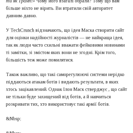
ти як Трамп!»
Чому його взагалі обрали? Тому що вам
більше ніхто не вірить. Ви втратили свій авторитет
давним-давно.
У
TechCrunch
відзначають, що ідея Маска створити сайт
для оцінки надійності журналістів — не найкраща ідея,
так як люди часто схильні вважати фейковими новинами
ті замітки, зі змістом яких вони не згодні. Крім того,
більшість теж може помилятися.
Також важливо, що такі саморегулюючі системи нерідко
піддаються атакам ботів і видають результати, в яких
хтось зацікавлений. Однак Ілон Маск
стверджує
, що сайт
не тільки буде захищений від ботів, а й навчиться
розкривати тих, хто використовує такі армії ботів.
&Nbsp;