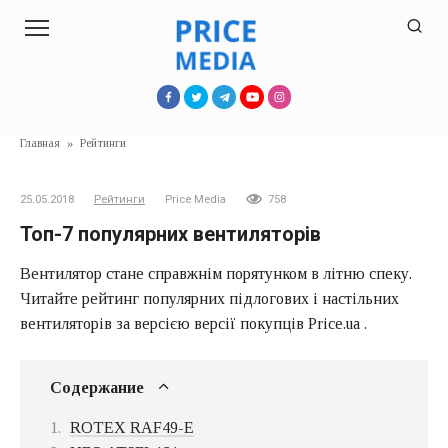
Перейти
к
контенту
Главная
»
Рейтинги
25.05.2018
Рейтинги
Price Media
758
Топ-7 популярних вентиляторів
Вентилятор стане справжнім порятунком в літню спеку.
Читайте рейтинг популярних підлогових і настільних
вентиляторів за версією версії покупців Price.ua .
Содержание
ROTEX RAF49-E