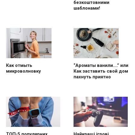
безкоштовними
шаблонами!
“Ароматы ванили….” или
Как отмыть
Как заставить свой дом
микроволновку
пахнуть приятно
ТОП-5 популярних
Найкращі ігрові