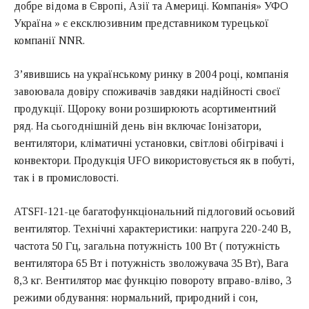
добре відома в Європі, Азії та Америці. Компанія» УФО
Україна » є ексклюзивним представником турецької
компанії NNR.
З’явившись на українському ринку в 2004 році, компанія
завоювала довіру споживачів завдяки надійності своєї
продукції. Щороку вони розширюють асортиментний
ряд. На сьогоднішній день він включає Іонізатори,
вентилятори, кліматичні установки, світлові обігрівачі і
конвектори. Продукція UFO використовується як в побуті,
так і в промисловості.
ATSFI-121-це багатофункціональний підлоговий осьовий
вентилятор. Технічні характеристики: напруга 220-240 В,
частота 50 Гц, загальна потужність 100 Вт ( потужність
вентилятора 65 Вт і потужність зволожувача 35 Вт), Вага
8,3 кг. Вентилятор має функцію повороту вправо-вліво, 3
режими обдування: нормальний, природний і сон,