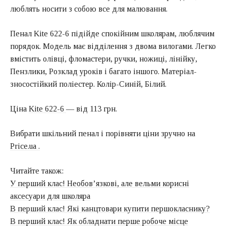
люблять носити з собою все для малювання.
Пенал Kite 622-6 підійде спокійним школярам, люблячим
порядок. Модель має відділення з двома вилогами. Легко
вмістить олівці, фломастери, ручки, ножиці, лінійку,
Пензлики, Розклад уроків і багато іншого. Матеріал-
зносостійкий поліестер. Колір-Синій, Білий.
Ціна
Kite 622-6
— від 113 грн.
Вибрати шкільний пенал і порівняти ціни зручно на
Price.ua .
Читайте також:
У перший клас! Необов’язкові, але вельми корисні
аксесуари для школяра
В перший клас! Які канцтовари купити першокласнику?
В перший клас! Як обладнати перше робоче місце