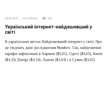
08.08.2018
Price Media
365
Український інтернет-найдешевший у
світі
В українських містах Найдешевший інтернет у світі.
Про
це свідчать дані дослідження
Numbeo. Так, найдешевші
тарифи зафіксовані в Харкові ($5,01), Одесі ($4,65), Києві
($4,35) Дніпрі ($4,34), Львові ($3,94) і в Сумах ($3,02).