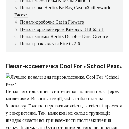
Пенал-косметичка Kite 685 Smile-1
Пенал-бокс Herlitz Be.Bag Case «Smileyworld
Faces»
Пенал-коробочка Cat in Flowers
Пенал з органайзером Kite арт. K18-653-1
Пенал-книжка Herlitz Double» Dino Green »
Пенал-розкладачка Kite 622-6
Пенал-косметичка Cool For «School Peas»
Пенал виготовлений з синтетичної тканини і має форму
косметички. Всього 2 секції, які застібаються на
блискавку. Головні переваги-м’якість, легкість і простота
у використанні. Так, малюкові не складе труднощів
швидко скласти всі приналежності після закінчення
уроку. Правда, слід бути готовими до того, що в пеналі