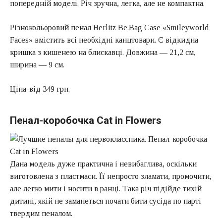
попередній моделі. Річ зручна, легка, але не компактна.
Різнокольоровий пенал Herlitz Be.Bag Case «Smileyworld
Faces» вмістить всі необхідні канцтовари. Є відкидна
кришка з кишенею на блискавці. Довжина — 21,2 см,
ширина — 9 см.
Ціна-від 349 грн.
Пенал-коробочка Cat in Flowers
Дана модель дуже практична і невибаглива, оскільки
виготовлена з пластмаси. Її непросто зламати, промочити,
але легко мити і носити в ранці. Така річ підійде тихій
дитині, якій не заманеться почати бити сусіда по парті
твердим пеналом.