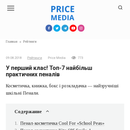
Перейти
к
контенту
Главная
»
Рейтинги
09.08.2018
Рейтинги
Price Media
773
У перший клас! Топ-7 найбільш
практичних пеналів
Косметичка, книжка, бокс і розкладачка — найзручніші
шкільні Пенали.
Содержание
Пенал-косметичка Cool For «School Peas»