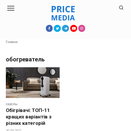
Перейти
к
контенту
Главная
обогреватель
ОБЗОРЫ
Обігрівачі: ТОП-11
кращих варіантів з
різних категорій
30.09.2021