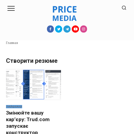
Перейти
к
контенту
Главная
Створити резюме
ЛАЙФХАКИ
Змінюйте вашу
кар’єру: Trud.com
запускає
конструктор