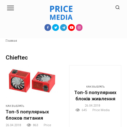
Перейти
к
контенту
Главная
Chieftec
КАК ВЫБРАТЬ
Топ-5 популярних
блоків живлення
26.04.2018
КАК ВЫБРАТЬ
645
Price Media
Топ-5 популярных
блоков питания
26.04.2018
863
Price