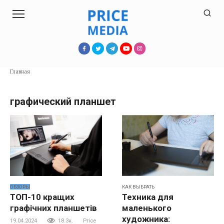
Перейти
к
контенту
Главная
графический планшет
ОБЗОРЫ
КАК ВЫБРАТЬ
ТОП-10 кращих
Техника для
графічних планшетів
маленького
художника:
19.04.2024
18.3к.
Price