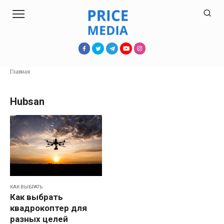
Перейти
к
контенту
Главная
Hubsan
КАК ВЫБРАТЬ
Как выбрать
квадрокоптер для
разных целей