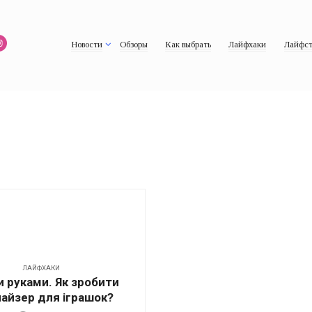
Новости
Обзоры
Как выбрать
Лайфхаки
Лайфст
ЛАЙФХАКИ
 руками. Як зробити
айзер для іграшок?