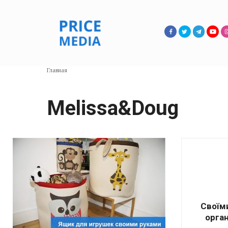
Перейти
к
контенту
Главная
Melissa&Doug
Своїми
орган