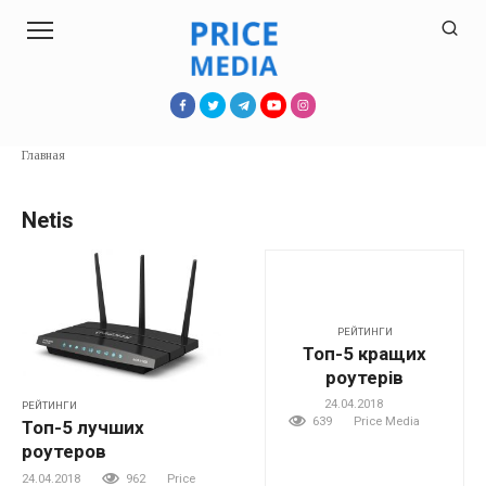
Перейти
к
контенту
Главная
Netis
РЕЙТИНГИ
Топ-5 кращих
роутерів
24.04.2018
РЕЙТИНГИ
639
Price Media
Топ-5 лучших
роутеров
24.04.2018
962
Price