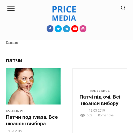
Перейти
к
контенту
Главная
патчи
КАК ВЫБРАТЬ
Патчі під очі. Всі
нюанси вибору
18.03.2019
КАК ВЫБРАТЬ
562
Romanova
Патчи под глаза. Все
нюансы выбора
18.03.2019