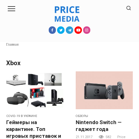
Перейти
к
контенту
Главная
Xbox
COVID-19 В УКРАИНЕ
ОБЗОРЫ
Геймеры на
Nintendo Switch —
карантине. Топ
гаджет года
игровых приставок и
21.11.2017
582
Price